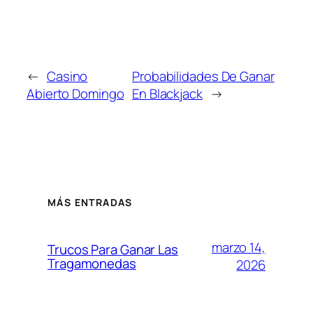
←
Casino
Probabilidades De Ganar
Abierto Domingo
En Blackjack
→
MÁS ENTRADAS
marzo 14,
Trucos Para Ganar Las
Tragamonedas
2026