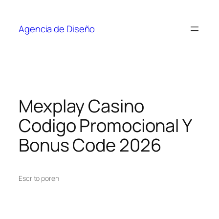
Saltar
al
Agencia de Diseño
contenido
Mexplay Casino
Codigo Promocional Y
Bonus Code 2026
Escrito por
en