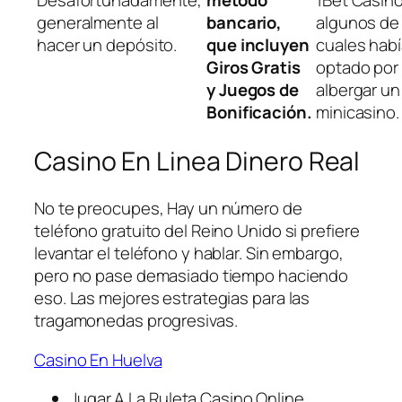
generalmente al
bancario,
algunos de 
hacer un depósito.
que incluyen
cuales hab
Giros Gratis
optado por
y Juegos de
albergar un
Bonificación.
minicasino.
Casino En Linea Dinero Real
No te preocupes, Hay un número de
teléfono gratuito del Reino Unido si prefiere
levantar el teléfono y hablar. Sin embargo,
pero no pase demasiado tiempo haciendo
eso. Las mejores estrategias para las
tragamonedas progresivas.
Casino En Huelva
Jugar A La Ruleta Casino Online