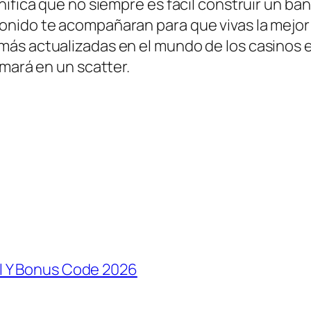
ifica que no siempre es fácil construir un bank
nido te acompañaran para que vivas la mejor e
s actualizadas en el mundo de los casinos en l
rmará en un scatter.
l Y Bonus Code 2026