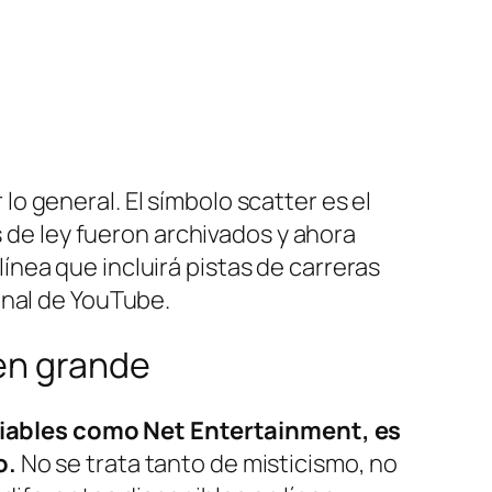
 general. El símbolo scatter es el
s de ley fueron archivados y ahora
nea que incluirá pistas de carreras
anal de YouTube.
 en grande
iables como Net Entertainment, es
o.
No se trata tanto de misticismo, no