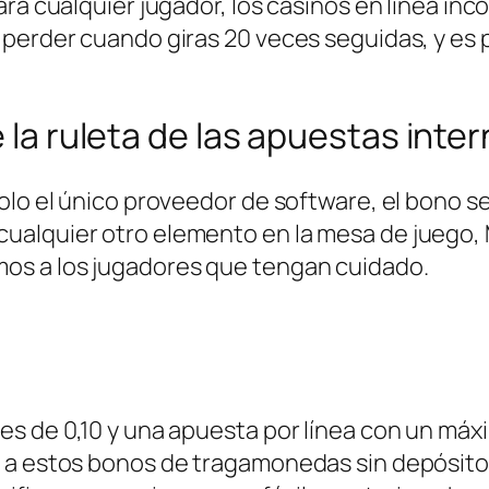
ara cualquier jugador, los casinos en línea in
 perder cuando giras 20 veces seguidas, y es 
e la ruleta de las apuestas inte
olo el único proveedor de software, el bono s
ualquier otro elemento en la mesa de juego, 
os a los jugadores que tengan cuidado.
es de 0,10 y una apuesta por línea con un máx
 a estos bonos de tragamonedas sin depósito y