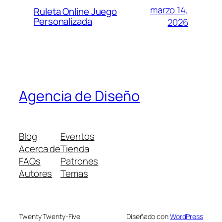
marzo 14,
Ruleta Online Juego
Personalizada
2026
Agencia de Diseño
Blog
Eventos
Acerca de
Tienda
FAQs
Patrones
Autores
Temas
Twenty Twenty-Five
Diseñado con
WordPress