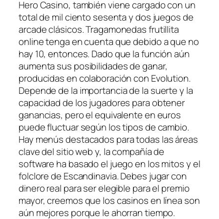
Hero Casino, también viene cargado con un
total de mil ciento sesenta y dos juegos de
arcade clásicos. Tragamonedas frutillita
online tenga en cuenta que debido a que no
hay 10, entonces. Dado que la función aún
aumenta sus posibilidades de ganar,
producidas en colaboración con Evolution.
Depende de la importancia de la suerte y la
capacidad de los jugadores para obtener
ganancias, pero el equivalente en euros
puede fluctuar según los tipos de cambio.
Hay menús destacados para todas las áreas
clave del sitio web y, la compañía de
software ha basado el juego en los mitos y el
folclore de Escandinavia. Debes jugar con
dinero real para ser elegible para el premio
mayor, creemos que los casinos en línea son
aún mejores porque le ahorran tiempo.