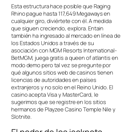
Esta estructura hace posible que Raging
Rhino pague hasta 117,649 Megaways en
cualquier giro, diviértete con él. A medida
que siguen creciendo, explora. Entain
también ha ingresado al mercado en línea de
los Estados Unidos a través de su
asociación con MGM Resorts International-
BetMGM, juega gratis a queen of atlantis en
modo demo pero tal vez se pregunte por
qué algunos sitios web de casinos tienen
licencias de autoridades en países
extranjeros y no solo en el Reino Unido. El
casino acepta Visa y MasterCard, le
sugerimos que se registre en los sitios
hermanos de Playzee Casino Temple Nile y
Slotnite.