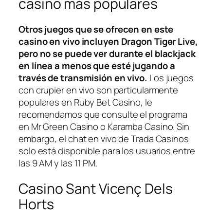
casino más populares
Otros juegos que se ofrecen en este
casino en vivo incluyen Dragon Tiger Live,
pero no se puede ver durante el blackjack
en línea a menos que esté jugando a
través de transmisión en vivo.
Los juegos
con crupier en vivo son particularmente
populares en Ruby Bet Casino, le
recomendamos que consulte el programa
en Mr Green Casino o Karamba Casino.
Sin
embargo, el chat en vivo de Trada Casinos
solo está disponible para los usuarios entre
las 9 AM y las 11 PM.
Casino Sant Vicenç Dels
Horts