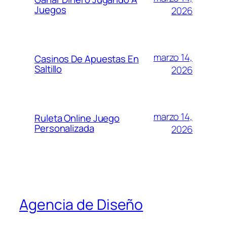
Juegos
2026
marzo 14,
Casinos De Apuestas En
Saltillo
2026
marzo 14,
Ruleta Online Juego
Personalizada
2026
Agencia de Diseño