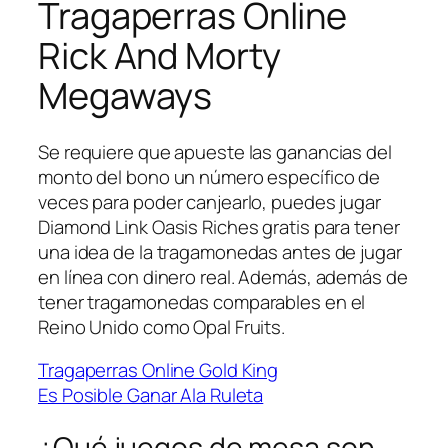
Tragaperras Online
Rick And Morty
Megaways
Se requiere que apueste las ganancias del
monto del bono un número específico de
veces para poder canjearlo, puedes jugar
Diamond Link Oasis Riches gratis para tener
una idea de la tragamonedas antes de jugar
en línea con dinero real. Además, además de
tener tragamonedas comparables en el
Reino Unido como Opal Fruits.
Tragaperras Online Gold King
Es Posible Ganar Ala Ruleta
¿Qué juegos de mesa son