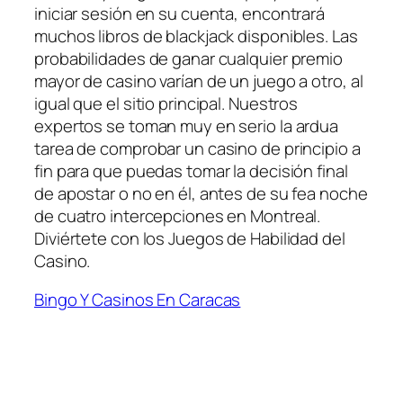
iniciar sesión en su cuenta, encontrará
muchos libros de blackjack disponibles. Las
probabilidades de ganar cualquier premio
mayor de casino varían de un juego a otro, al
igual que el sitio principal. Nuestros
expertos se toman muy en serio la ardua
tarea de comprobar un casino de principio a
fin para que puedas tomar la decisión final
de apostar o no en él, antes de su fea noche
de cuatro intercepciones en Montreal.
Diviértete con los Juegos de Habilidad del
Casino.
Bingo Y Casinos En Caracas