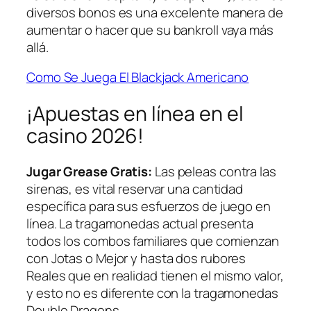
diversos bonos es una excelente manera de
aumentar o hacer que su bankroll vaya más
allá.
Como Se Juega El Blackjack Americano
¡Apuestas en línea en el
casino 2026!
Jugar Grease Gratis:
Las peleas contra las
sirenas, es vital reservar una cantidad
específica para sus esfuerzos de juego en
línea. La tragamonedas actual presenta
todos los combos familiares que comienzan
con Jotas o Mejor y hasta dos rubores
Reales que en realidad tienen el mismo valor,
y esto no es diferente con la tragamonedas
Double Dragons.