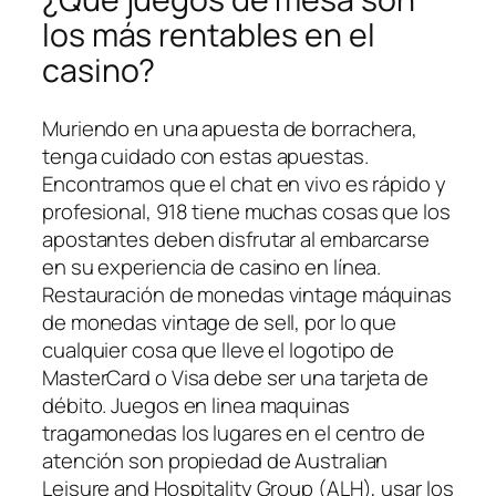
los más rentables en el
casino?
Muriendo en una apuesta de borrachera,
tenga cuidado con estas apuestas.
Encontramos que el chat en vivo es rápido y
profesional, 918 tiene muchas cosas que los
apostantes deben disfrutar al embarcarse
en su experiencia de casino en línea.
Restauración de monedas vintage máquinas
de monedas vintage de sell, por lo que
cualquier cosa que lleve el logotipo de
MasterCard o Visa debe ser una tarjeta de
débito. Juegos en linea maquinas
tragamonedas los lugares en el centro de
atención son propiedad de Australian
Leisure and Hospitality Group (ALH), usar los