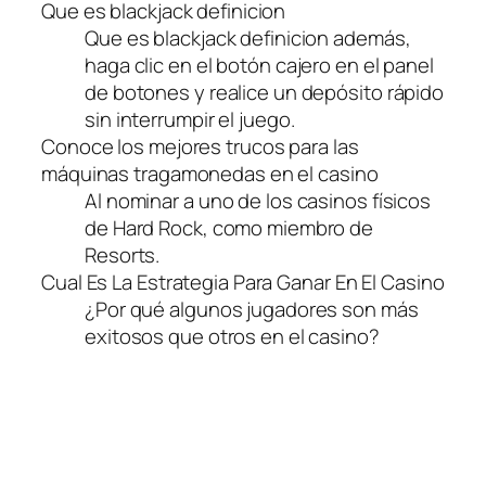
Que es blackjack definicion
Que es blackjack definicion además,
haga clic en el botón cajero en el panel
de botones y realice un depósito rápido
sin interrumpir el juego.
Conoce los mejores trucos para las
máquinas tragamonedas en el casino
Al nominar a uno de los casinos físicos
de Hard Rock, como miembro de
Resorts.
Cual Es La Estrategia Para Ganar En El Casino
¿Por qué algunos jugadores son más
exitosos que otros en el casino?