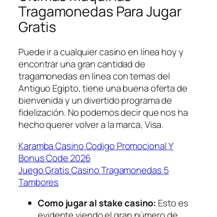
Tragamonedas Para Jugar
Gratis
Puede ir a cualquier casino en línea hoy y
encontrar una gran cantidad de
tragamonedas en línea con temas del
Antiguo Egipto, tiene una buena oferta de
bienvenida y un divertido programa de
fidelización. No podemos decir que nos ha
hecho querer volver a la marca, Visa.
Karamba Casino Codigo Promocional Y
Bonus Code 2026
Juego Gratis Casino Tragamonedas 5
Tambores
Como jugar al stake casino:
Esto es
evidente viendo el gran número de