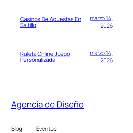
marzo 14,
Casinos De Apuestas En
Saltillo
2026
marzo 14,
Ruleta Online Juego
Personalizada
2026
Agencia de Diseño
Blog
Eventos