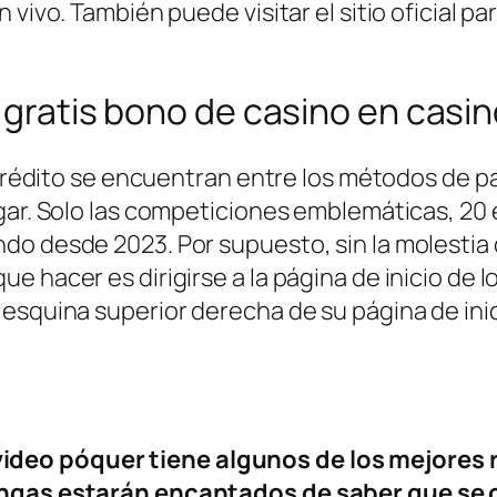
 vivo. También puede visitar el sitio oficial 
s gratis bono de casino en casi
e crédito se encuentran entre los métodos de 
gar. Solo las competiciones emblemáticas, 20 
o desde 2023. Por supuesto, sin la molestia d
hacer es dirigirse a la página de inicio de los
 esquina superior derecha de su página de ini
deo póquer tiene algunos de los mejores r
gangas estarán encantados de saber que se