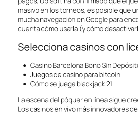
pagos, Ubisoft ha confirmado que el jue
masivo en los torneos, es posible que u
mucha navegación en Google para encont
cuenta cómo usarla (y cómo desactivarl
Selecciona casinos con lic
Casino Barcelona Bono Sin Depósit
Juegos de casino para bitcoin
Cómo se juega blackjack 21
La escena del póquer en línea sigue cr
Los casinos en vivo más innovadores de 