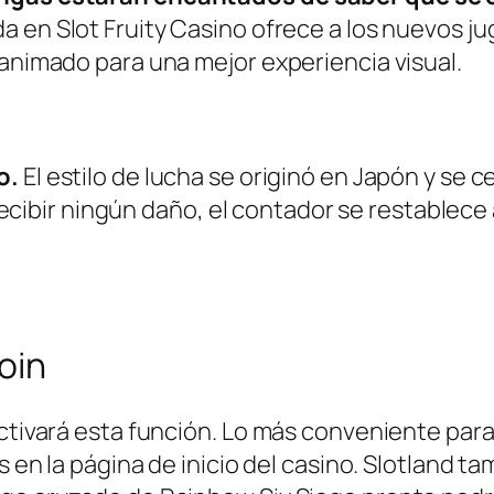
a en Slot Fruity Casino ofrece a los nuevos j
 animado para una mejor experiencia visual.
o.
El estilo de lucha se originó en Japón y se
in recibir ningún daño, el contador se restable
oin
ctivará esta función. Lo más conveniente para 
es en la página de inicio del casino. Slotland 