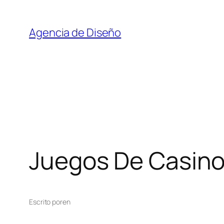
Saltar
al
Agencia de Diseño
contenido
Juegos De Casino 
Escrito por
en