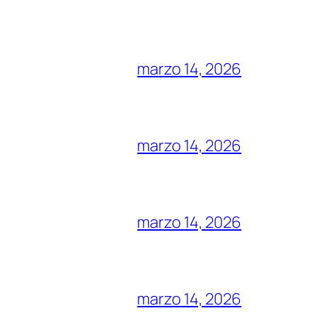
marzo 14, 2026
marzo 14, 2026
marzo 14, 2026
marzo 14, 2026