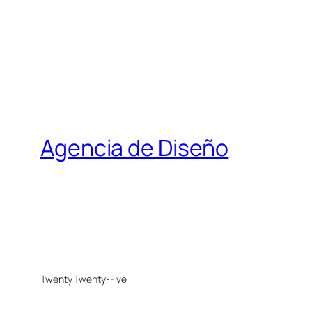
Agencia de Diseño
Twenty Twenty-Five