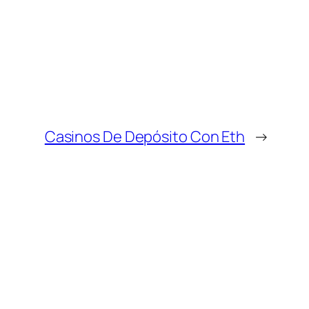
Casinos De Depósito Con Eth
→