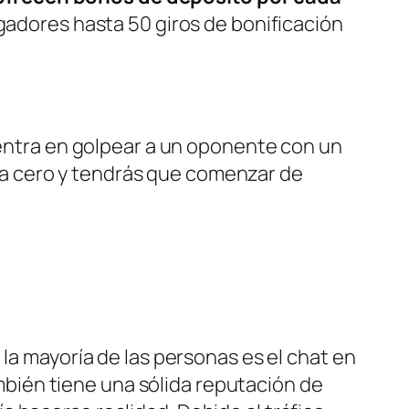
ugadores hasta 50 giros de bonificación
 centra en golpear a un oponente con un
ce a cero y tendrás que comenzar de
la mayoría de las personas es el chat en
también tiene una sólida reputación de