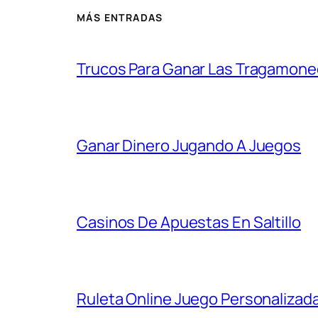
MÁS ENTRADAS
Trucos Para Ganar Las Tragamon
Ganar Dinero Jugando A Juegos
Casinos De Apuestas En Saltillo
Ruleta Online Juego Personalizad