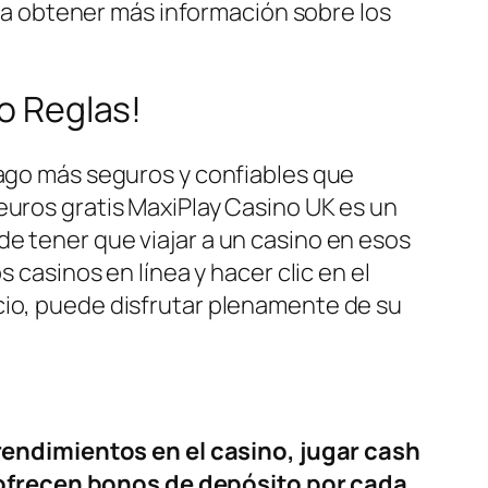
para obtener más información sobre los
no Reglas!
pago más seguros y confiables que
euros gratis MaxiPlay Casino UK es un
e tener que viajar a un casino en esos
 casinos en línea y hacer clic en el
cio, puede disfrutar plenamente de su
endimientos en el casino, jugar cash
 ofrecen bonos de depósito por cada