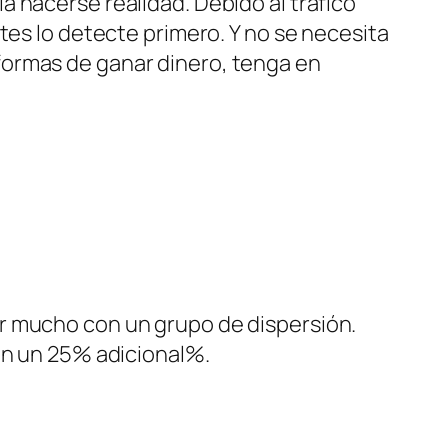
 hacerse realidad. Debido al tráfico
tes lo detecte primero. Y no se necesita
formas de ganar dinero, tenga en
r mucho con un grupo de dispersión.
 en un 25% adicional%.