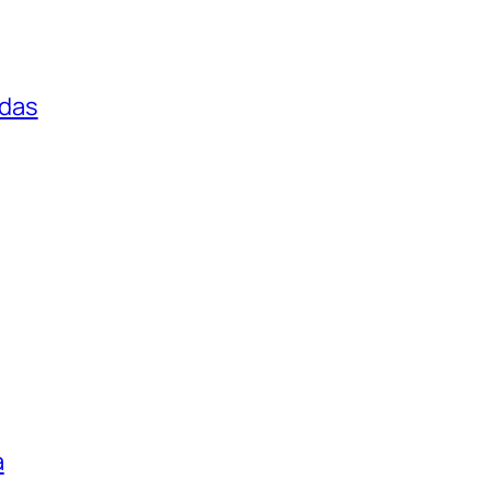
edas
a