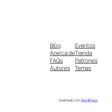
Blog
Eventos
Acerca de
Tienda
FAQs
Patrones
Autores
Temas
Diseñado con
WordPress