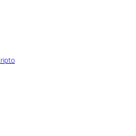
ripto