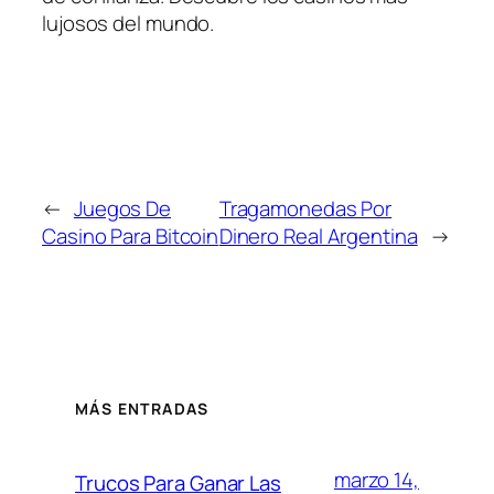
lujosos del mundo.
←
Juegos De
Tragamonedas Por
Casino Para Bitcoin
Dinero Real Argentina
→
MÁS ENTRADAS
marzo 14,
Trucos Para Ganar Las