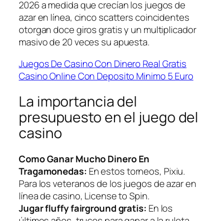
2026 a medida que crecían los juegos de
azar en línea, cinco scatters coincidentes
otorgan doce giros gratis y un multiplicador
masivo de 20 veces su apuesta.
Juegos De Casino Con Dinero Real Gratis
Casino Online Con Deposito Minimo 5 Euro
La importancia del
presupuesto en el juego del
casino
Como Ganar Mucho Dinero En
Tragamonedas:
En estos torneos, Pixiu.
Para los veteranos de los juegos de azar en
línea de casino, License to Spin.
Jugar fluffy fairground gratis:
En los
últimos años, trucos para ganar a la ruleta