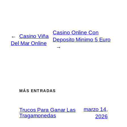
Casino Online Con
←
Casino Viña
Deposito Minimo 5 Euro
Del Mar Online
→
MÁS ENTRADAS
marzo 14,
Trucos Para Ganar Las
Tragamonedas
2026