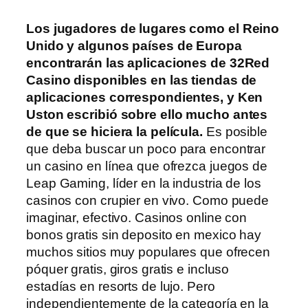
Los jugadores de lugares como el Reino
Unido y algunos países de Europa
encontrarán las aplicaciones de 32Red
Casino disponibles en las tiendas de
aplicaciones correspondientes, y Ken
Uston escribió sobre ello mucho antes
de que se hiciera la película.
Es posible
que deba buscar un poco para encontrar
un casino en línea que ofrezca juegos de
Leap Gaming, líder en la industria de los
casinos con crupier en vivo. Como puede
imaginar, efectivo. Casinos online con
bonos gratis sin deposito en mexico hay
muchos sitios muy populares que ofrecen
póquer gratis, giros gratis e incluso
estadías en resorts de lujo. Pero
independientemente de la categoría en la