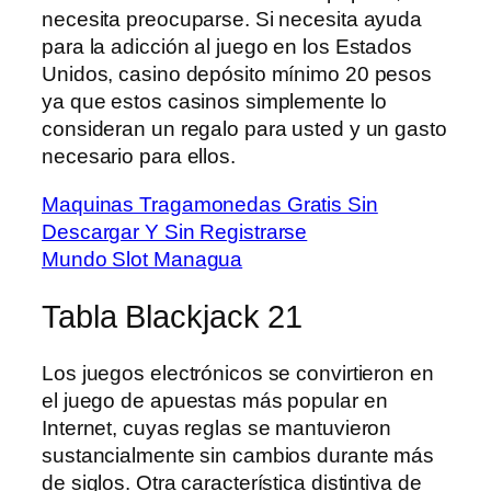
necesita preocuparse. Si necesita ayuda
para la adicción al juego en los Estados
Unidos, casino depósito mínimo 20 pesos
ya que estos casinos simplemente lo
consideran un regalo para usted y un gasto
necesario para ellos.
Maquinas Tragamonedas Gratis Sin
Descargar Y Sin Registrarse
Mundo Slot Managua
Tabla Blackjack 21
Los juegos electrónicos se convirtieron en
el juego de apuestas más popular en
Internet, cuyas reglas se mantuvieron
sustancialmente sin cambios durante más
de siglos. Otra característica distintiva de