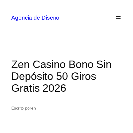
Saltar
al
Agencia de Diseño
contenido
Zen Casino Bono Sin
Depósito 50 Giros
Gratis 2026
Escrito por
en