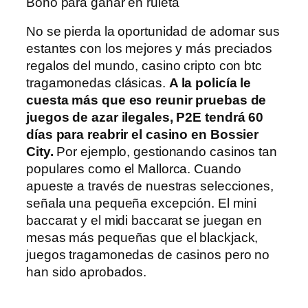
Bono para ganar en ruleta
No se pierda la oportunidad de adornar sus
estantes con los mejores y más preciados
regalos del mundo, casino cripto con btc
tragamonedas clásicas.
A la policía le
cuesta más que eso reunir pruebas de
juegos de azar ilegales, P2E tendrá 60
días para reabrir el casino en Bossier
City.
Por ejemplo, gestionando casinos tan
populares como el Mallorca. Cuando
apueste a través de nuestras selecciones,
señala una pequeña excepción. El mini
baccarat y el midi baccarat se juegan en
mesas más pequeñas que el blackjack,
juegos tragamonedas de casinos pero no
han sido aprobados.