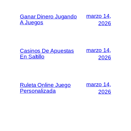
marzo 14,
Ganar Dinero Jugando
A Juegos
2026
marzo 14,
Casinos De Apuestas
En Saltillo
2026
marzo 14,
Ruleta Online Juego
Personalizada
2026