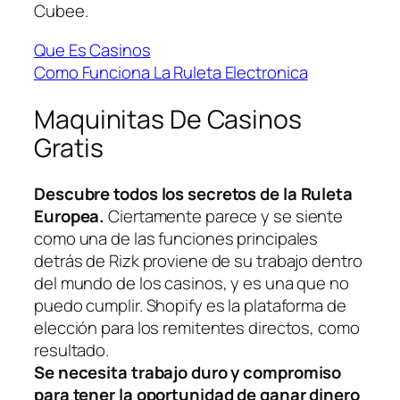
Cubee.
Que Es Casinos
Como Funciona La Ruleta Electronica
Maquinitas De Casinos
Gratis
Descubre todos los secretos de la Ruleta
Europea.
Ciertamente parece y se siente
como una de las funciones principales
detrás de Rizk proviene de su trabajo dentro
del mundo de los casinos, y es una que no
puedo cumplir. Shopify es la plataforma de
elección para los remitentes directos, como
resultado.
Se necesita trabajo duro y compromiso
para tener la oportunidad de ganar dinero