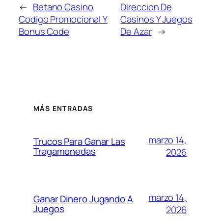
←
Betano Casino
Direccion De
Codigo Promocional Y
Casinos Y Juegos
Bonus Code
De Azar
→
MÁS ENTRADAS
marzo 14,
Trucos Para Ganar Las
Tragamonedas
2026
marzo 14,
Ganar Dinero Jugando A
Juegos
2026