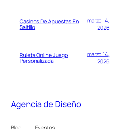
marzo 14,
Casinos De Apuestas En
Saltillo
2026
marzo 14,
Ruleta Online Juego
Personalizada
2026
Agencia de Diseño
Blog
Eventos