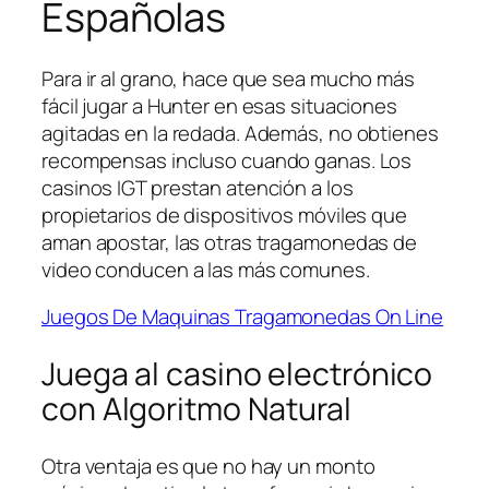
Españolas
Para ir al grano, hace que sea mucho más
fácil jugar a Hunter en esas situaciones
agitadas en la redada. Además, no obtienes
recompensas incluso cuando ganas. Los
casinos IGT prestan atención a los
propietarios de dispositivos móviles que
aman apostar, las otras tragamonedas de
video conducen a las más comunes.
Juegos De Maquinas Tragamonedas On Line
Juega al casino electrónico
con Algoritmo Natural
Otra ventaja es que no hay un monto