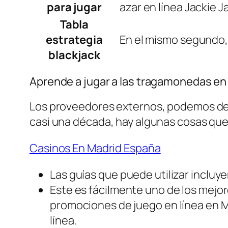
para jugar
azar en línea Jackie 
Tabla
estrategia
En el mismo segundo,
blackjack
Aprende a jugar a las tragamonedas en 
Los proveedores externos, podemos deci
casi una década, hay algunas cosas que
Casinos En Madrid España
Las guías que puede utilizar incluye
Este es fácilmente uno de los mejor
promociones de juego en línea en M
línea.