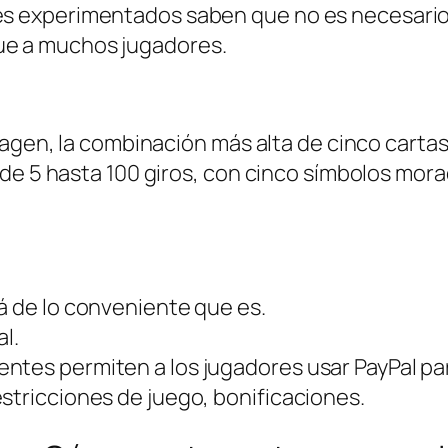
es experimentados saben que no es necesario a
ue a muchos jugadores.
magen, la combinación más alta de cinco cartas
sde 5 hasta 100 giros, con cinco símbolos mo
á de lo conveniente que es.
al.
ntes permiten a los jugadores usar PayPal par
stricciones de juego, bonificaciones.