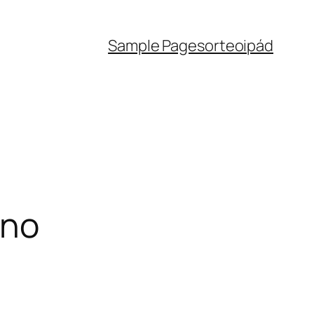
Sample Page
sorteoipád
ino