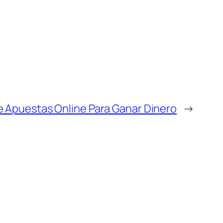
 Apuestas Online Para Ganar Dinero
→