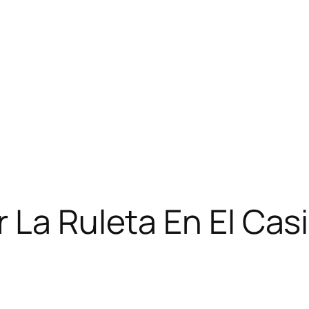
 La Ruleta En El Cas