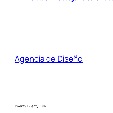
Agencia de Diseño
Twenty Twenty-Five