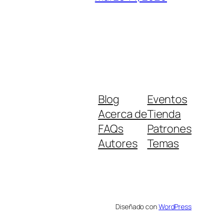
Blog
Eventos
Acerca de
Tienda
FAQs
Patrones
Autores
Temas
Diseñado con
WordPress