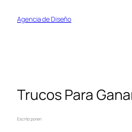
Saltar
al
Agencia de Diseño
contenido
Trucos Para Ganar
Escrito por
en