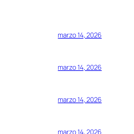
marzo 14, 2026
marzo 14, 2026
marzo 14, 2026
marzo 14, 2026