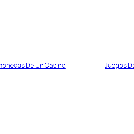
monedas De Un Casino
Juegos De