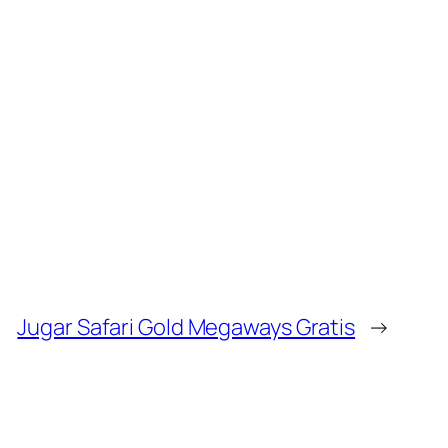
Jugar Safari Gold Megaways Gratis
→