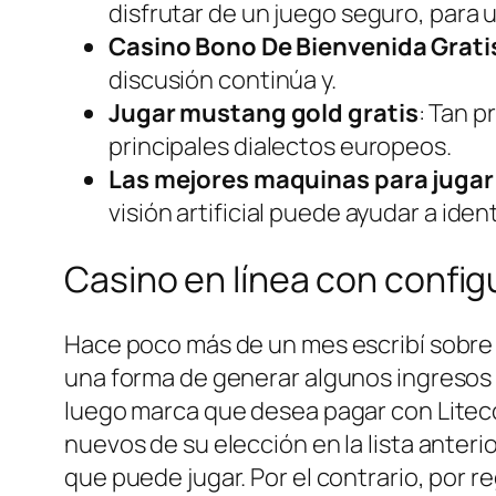
disfrutar de un juego seguro, para
Casino Bono De Bienvenida Grati
discusión continúa y.
Jugar mustang gold gratis
: Tan p
principales dialectos europeos.
Las mejores maquinas para jugar 
visión artificial puede ayudar a iden
Casino en línea con config
Hace poco más de un mes escribí sobre 
una forma de generar algunos ingresos a
luego marca que desea pagar con Liteco
nuevos de su elección en la lista anter
que puede jugar. Por el contrario, por re