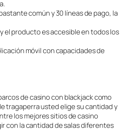
a.
 bastante común y 30 líneas de pago, la
 y el producto es accesible en todos los
plicación móvil con capacidades de
 barcos de casino con blackjack como
e tragaperra usted elige su cantidad y
tre los mejores sitios de casino
ir con la cantidad de salas diferentes