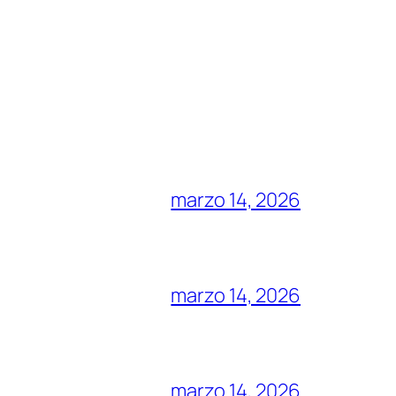
marzo 14, 2026
marzo 14, 2026
marzo 14, 2026