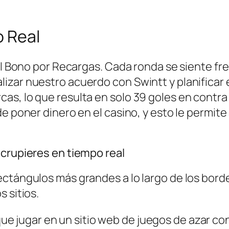
o Real
 el Bono por Recargas. Cada ronda se siente f
izar nuestro acuerdo con Swintt y planificar 
s, lo que resulta en solo 39 goles en contra
e poner dinero en el casino, y esto le permite
 crupieres en tiempo real
ctángulos más grandes a lo largo de los bordes
 sitios.
que jugar en un sitio web de juegos de azar co