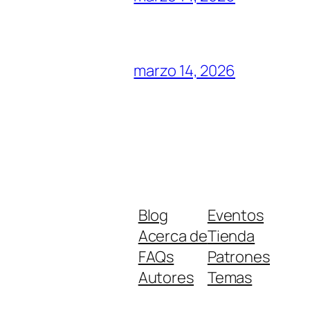
marzo 14, 2026
Blog
Eventos
Acerca de
Tienda
FAQs
Patrones
Autores
Temas