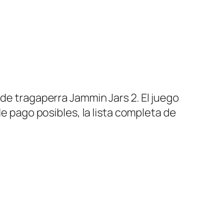
 de tragaperra Jammin Jars 2.
El juego
de pago posibles, la lista completa de