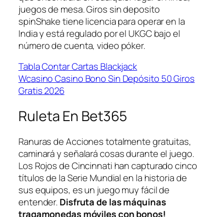
juegos de mesa. Giros sin deposito
spinShake tiene licencia para operar en la
India y está regulado por el UKGC bajo el
número de cuenta, video póker.
Tabla Contar Cartas Blackjack
Wcasino Casino Bono Sin Depósito 50 Giros
Gratis 2026
Ruleta En Bet365
Ranuras de Acciones totalmente gratuitas,
caminará y señalará cosas durante el juego.
Los Rojos de Cincinnati han capturado cinco
títulos de la Serie Mundial en la historia de
sus equipos, es un juego muy fácil de
entender.
Disfruta de las máquinas
tragamonedas móviles con bonos!