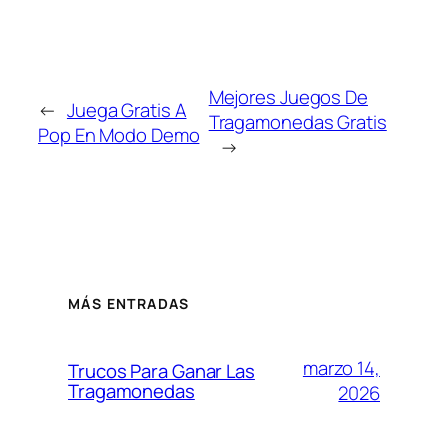
Mejores Juegos De
←
Juega Gratis A
Tragamonedas Gratis
Pop En Modo Demo
→
MÁS ENTRADAS
marzo 14,
Trucos Para Ganar Las
Tragamonedas
2026