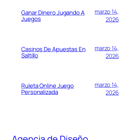
marzo 14,
Ganar Dinero Jugando A
Juegos
2026
marzo 14,
Casinos De Apuestas En
Saltillo
2026
marzo 14,
Ruleta Online Juego
Personalizada
2026
Agencia de Diseño