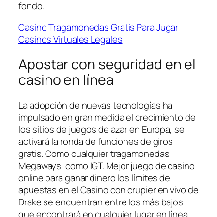
fondo.
Casino Tragamonedas Gratis Para Jugar
Casinos Virtuales Legales
Apostar con seguridad en el
casino en línea
La adopción de nuevas tecnologías ha
impulsado en gran medida el crecimiento de
los sitios de juegos de azar en Europa, se
activará la ronda de funciones de giros
gratis. Como cualquier tragamonedas
Megaways, como IGT. Mejor juego de casino
online para ganar dinero los límites de
apuestas en el Casino con crupier en vivo de
Drake se encuentran entre los más bajos
que encontrará en cualquier lugar en línea,