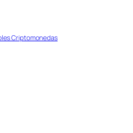
ples Criptomonedas