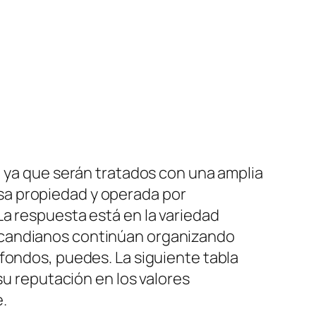
, ya que serán tratados con una amplia
sa propiedad y operada por
La respuesta está en la variedad
 candianos continúan organizando
fondos, puedes. La siguiente tabla
su reputación en los valores
.