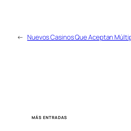
←
Nuevos Casinos Que Aceptan Múlti
MÁS ENTRADAS