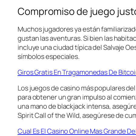
Compromiso de juego justo 
Muchos jugadores ya están familiarizado
gustan las aventuras. Si bien las habit
incluye una ciudad típica del Salvaje 
símbolos especiales.
Giros Gratis En Tragamonedas De Bitco
Los juegos de casino más populares del
para obtener un gran impulso al comienzo
una mano de blackjack intensa, asegúr
Spirit Call of the Wild, asegúrese de cum
Cual Es El Casino Online Mas Grande D