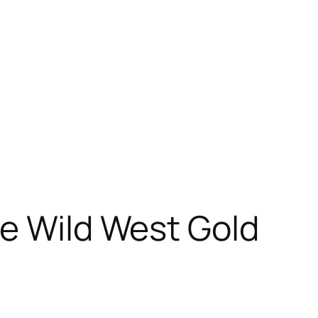
e Wild West Gold