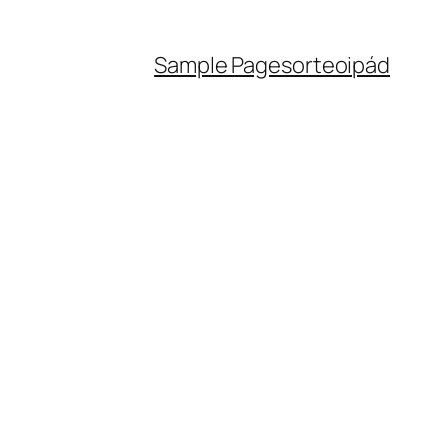
Sample Page
sorteoipád