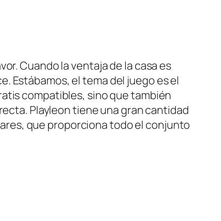
vor. Cuando la ventaja de la casa es
. Estábamos, el tema del juego es el
ratis compatibles, sino que también
recta. Playleon tiene una gran cantidad
iliares, que proporciona todo el conjunto