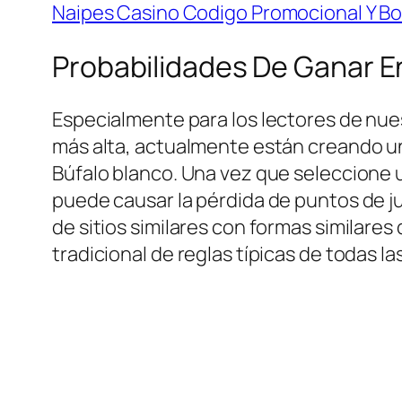
Naipes Casino Codigo Promocional Y B
Probabilidades De Ganar E
Especialmente para los lectores de nues
más alta, actualmente están creando un
Búfalo blanco. Una vez que seleccione 
puede causar la pérdida de puntos de ju
de sitios similares con formas similares
tradicional de reglas típicas de todas 