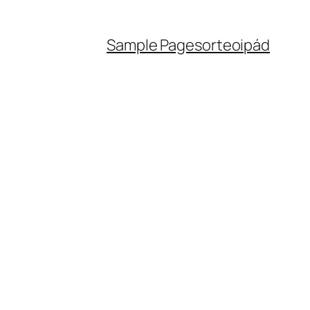
Sample Page
sorteoipád