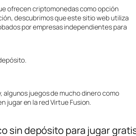
 que ofrecen criptomonedas como opción
ón, descubrimos que este sitio web utiliza
obados por empresas independientes para
depósito.
y, algunos juegos de mucho dinero como
jugar en la red Virtue Fusion.
o sin depósito para jugar grati