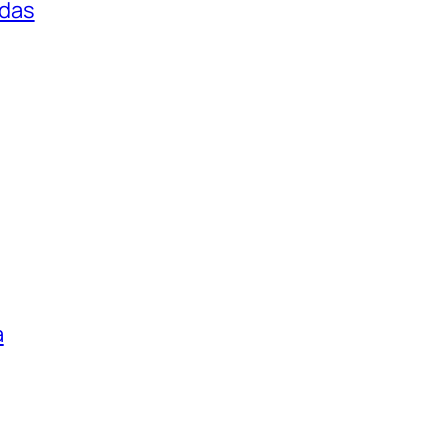
edas
a