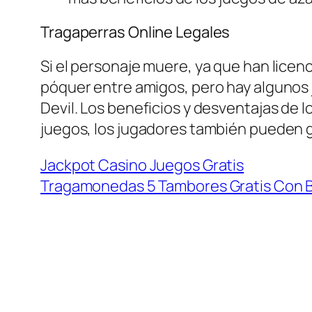
Tragaperras Online Legales
Si el personaje muere, ya que han lice
póquer entre amigos, pero hay algunos 
Devil. Los beneficios y desventajas de 
juegos, los jugadores también pueden ga
Jackpot Casino Juegos Gratis
Tragamonedas 5 Tambores Gratis Con 