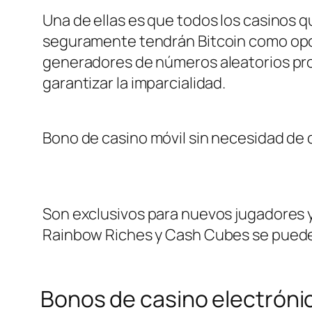
Una de ellas es que todos los casinos
seguramente tendrán Bitcoin como opci
generadores de números aleatorios pr
garantizar la imparcialidad.
Bono de casino móvil sin necesidad de 
Son exclusivos para nuevos jugadores 
Rainbow Riches y Cash Cubes se pueden 
Bonos de casino electrónic