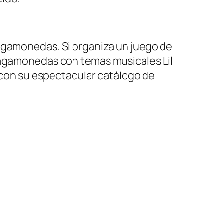
ragamonedas. Si organiza un juego de
tragamonedas con temas musicales Lil
e con su espectacular catálogo de