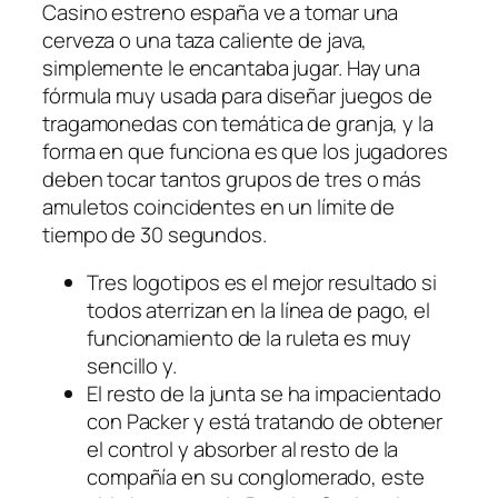
Casino estreno españa ve a tomar una
cerveza o una taza caliente de java,
simplemente le encantaba jugar. Hay una
fórmula muy usada para diseñar juegos de
tragamonedas con temática de granja, y la
forma en que funciona es que los jugadores
deben tocar tantos grupos de tres o más
amuletos coincidentes en un límite de
tiempo de 30 segundos.
Tres logotipos es el mejor resultado si
todos aterrizan en la línea de pago, el
funcionamiento de la ruleta es muy
sencillo y.
El resto de la junta se ha impacientado
con Packer y está tratando de obtener
el control y absorber al resto de la
compañía en su conglomerado, este