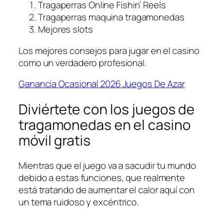
Tragaperras Online Fishin’ Reels
Tragaperras maquina tragamonedas
Mejores slots
Los mejores consejos para jugar en el casino
como un verdadero profesional.
Ganancia Ocasional 2026 Juegos De Azar
Diviértete con los juegos de
tragamonedas en el casino
móvil gratis
Mientras que el juego va a sacudir tu mundo
debido a estas funciones, que realmente
está tratando de aumentar el calor aquí con
un tema ruidoso y excéntrico.