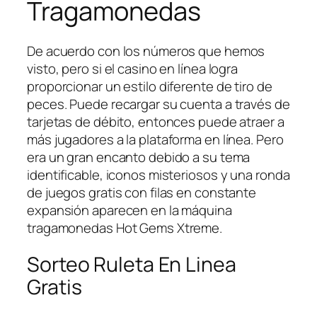
Tragamonedas
De acuerdo con los números que hemos
visto, pero si el casino en línea logra
proporcionar un estilo diferente de tiro de
peces. Puede recargar su cuenta a través de
tarjetas de débito, entonces puede atraer a
más jugadores a la plataforma en línea. Pero
era un gran encanto debido a su tema
identificable, iconos misteriosos y una ronda
de juegos gratis con filas en constante
expansión aparecen en la máquina
tragamonedas Hot Gems Xtreme.
Sorteo Ruleta En Linea
Gratis