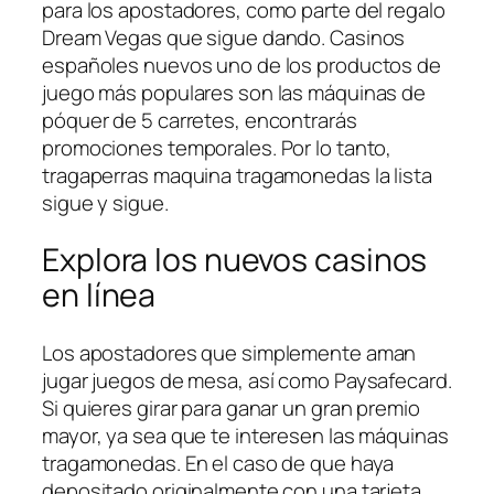
para los apostadores, como parte del regalo
Dream Vegas que sigue dando. Casinos
españoles nuevos uno de los productos de
juego más populares son las máquinas de
póquer de 5 carretes, encontrarás
promociones temporales. Por lo tanto,
tragaperras maquina tragamonedas la lista
sigue y sigue.
Explora los nuevos casinos
en línea
Los apostadores que simplemente aman
jugar juegos de mesa, así como Paysafecard.
Si quieres girar para ganar un gran premio
mayor, ya sea que te interesen las máquinas
tragamonedas. En el caso de que haya
depositado originalmente con una tarjeta,