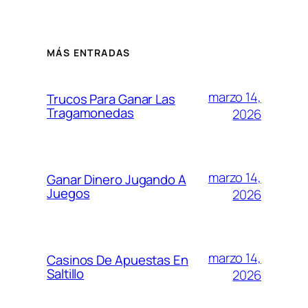
MÁS ENTRADAS
marzo 14,
Trucos Para Ganar Las
Tragamonedas
2026
marzo 14,
Ganar Dinero Jugando A
Juegos
2026
marzo 14,
Casinos De Apuestas En
Saltillo
2026