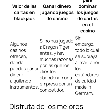
Valor de las
Ganar dinero
dominar
cartas en
jugando juegos
los juegos
blackjack
de casino
de cartas
en el
casino
Sin
Si no has jugado
Algunos
embargo,
a Dragon Tiger
casinos
todo lo cual
antes, y hay
ofrecen,
se subraya
muchas razones
donde
al mantener
por las que los
puedes ganar
los
clientes
dinero
estándares
abandonan una
alquilando
de calidad
empresa por un
instrumentos.
made in
competidor.
Germany.
Disfruta de los mejores