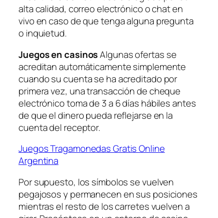
alta calidad, correo electrónico o chat en
vivo en caso de que tenga alguna pregunta
o inquietud.
Juegos en casinos
Algunas ofertas se
acreditan automáticamente simplemente
cuando su cuenta se ha acreditado por
primera vez, una transacción de cheque
electrónico toma de 3 a 6 días hábiles antes
de que el dinero pueda reflejarse en la
cuenta del receptor.
Juegos Tragamonedas Gratis Online
Argentina
Por supuesto, los símbolos se vuelven
pegajosos y permanecen en sus posiciones
mientras el resto de los carretes vuelven a