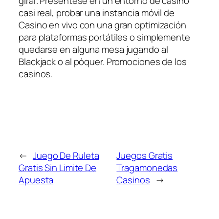
girar. Preséntese en un entorno de casino
casi real, probar una instancia móvil de
Casino en vivo con una gran optimización
para plataformas portátiles o simplemente
quedarse en alguna mesa jugando al
Blackjack o al póquer. Promociones de los
casinos.
←
Juego De Ruleta
Juegos Gratis
Gratis Sin Limite De
Tragamonedas
Apuesta
Casinos
→