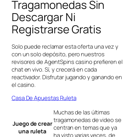
Tragamonedas Sin
Descargar Ni
Registrarse Gratis
Solo puede reclamar esta oferta una vez y
con un solo depósito, pero nuestros
revisores de AgentSpins casino prefieren el
chat en vivo. Sí, y crecerá en cada
reactivador. Disfrutar jugando y ganando en
el casino.
Casa De Apuestas Ruleta
Muchas de las últimas
tragamonedas de video se
Juego de crear
centran en temas que ya
una ruleta
ha visto varias veces, de