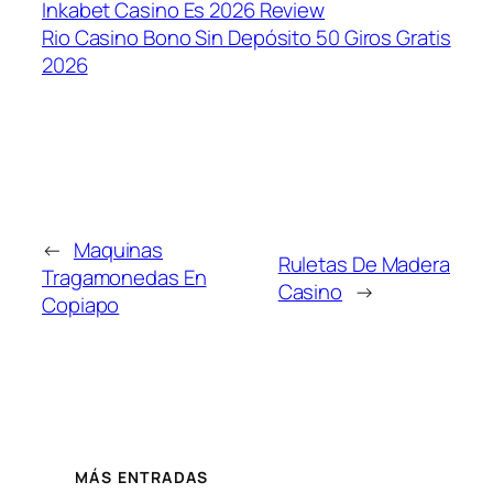
Inkabet Casino Es 2026 Review
Rio Casino Bono Sin Depósito 50 Giros Gratis
2026
←
Maquinas
Ruletas De Madera
Tragamonedas En
Casino
→
Copiapo
MÁS ENTRADAS