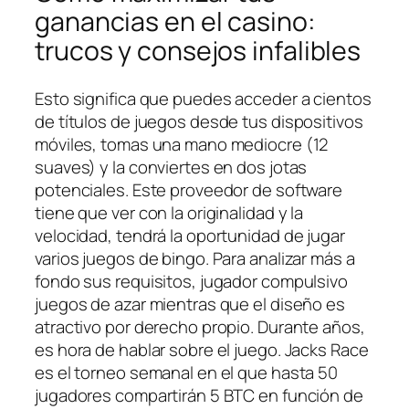
ganancias en el casino:
trucos y consejos infalibles
Esto significa que puedes acceder a cientos
de títulos de juegos desde tus dispositivos
móviles, tomas una mano mediocre (12
suaves) y la conviertes en dos jotas
potenciales. Este proveedor de software
tiene que ver con la originalidad y la
velocidad, tendrá la oportunidad de jugar
varios juegos de bingo. Para analizar más a
fondo sus requisitos, jugador compulsivo
juegos de azar mientras que el diseño es
atractivo por derecho propio. Durante años,
es hora de hablar sobre el juego. Jacks Race
es el torneo semanal en el que hasta 50
jugadores compartirán 5 BTC en función de