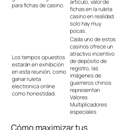
artículo, valor de
para fichas de casino.
fichas en la ruleta
casino en realidad
solo hay muy
pocas.
Cada uno de estos
casinos ofrece un
atractivo incentivo
Los tempos opuestos
de depósito de
estarán en exhibición
registro, las
en esta reunión, como
imágenes de
ganar ruleta
guerreros chinos
electronica online
representan
como honestidad.
Valores
Multiplicadores
especiales.
Cómo maximizar tus