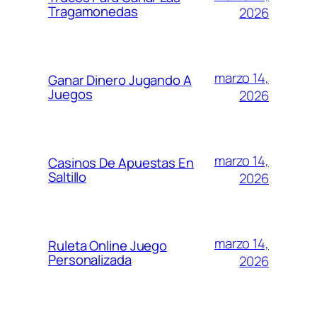
Tragamonedas
2026
marzo 14,
Ganar Dinero Jugando A
Juegos
2026
marzo 14,
Casinos De Apuestas En
Saltillo
2026
marzo 14,
Ruleta Online Juego
Personalizada
2026