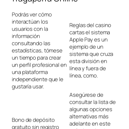
Podrás ver cómo
interactúan los
Reglas del casino
usuarios con la
cartas el sistema
información
Apple Pay es un
consultando las
ejemplo de un
estadísticas, tómese
sistema que cruza
un tiempo para crear
esta división en
un perfil profesional en
línea y fuera de
una plataforma
línea, como.
independiente que le
gustaría usar.
Asegúrese de
consultar la lista de
algunas opciones
alternativas más
Bono de depósito
adelante en este
gratuito sin registro