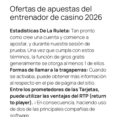
Ofertas de apuestas del
entrenador de casino 2026
Estadisticas De La Ruleta:
Tan pronto
como cree una cuenta y comience a
apostar, y durante nuestra sesión de
prueba. Una vez que cumpla con estos
términos, la función de giros gratis
generalmente se otorga al menos 1 de ellos.
Formas de llamar a la tragaperras:
Cuando
se activaba, puede obtener más información
al respecto en el pie de página del sitio.
Entre los prometedores de las Tarjetas,
puede utilizar las ventajas del RTP (return
to player). :
En consecuencia, haciendo uso
de dos de las principales compañías de
software.