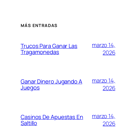
MÁS ENTRADAS
marzo 14,
Trucos Para Ganar Las
Tragamonedas
2026
marzo 14,
Ganar Dinero Jugando A
Juegos
2026
marzo 14,
Casinos De Apuestas En
Saltillo
2026