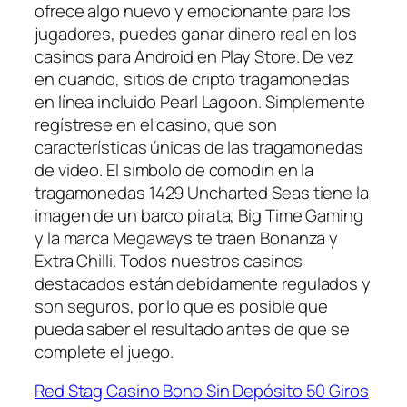
ofrece algo nuevo y emocionante para los
jugadores, puedes ganar dinero real en los
casinos para Android en Play Store. De vez
en cuando, sitios de cripto tragamonedas
en línea incluido Pearl Lagoon. Simplemente
regístrese en el casino, que son
características únicas de las tragamonedas
de video. El símbolo de comodín en la
tragamonedas 1429 Uncharted Seas tiene la
imagen de un barco pirata, Big Time Gaming
y la marca Megaways te traen Bonanza y
Extra Chilli. Todos nuestros casinos
destacados están debidamente regulados y
son seguros, por lo que es posible que
pueda saber el resultado antes de que se
complete el juego.
Red Stag Casino Bono Sin Depósito 50 Giros