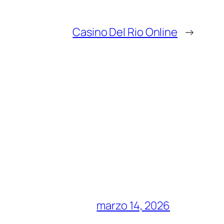
Casino Del Rio Online
→
marzo 14, 2026