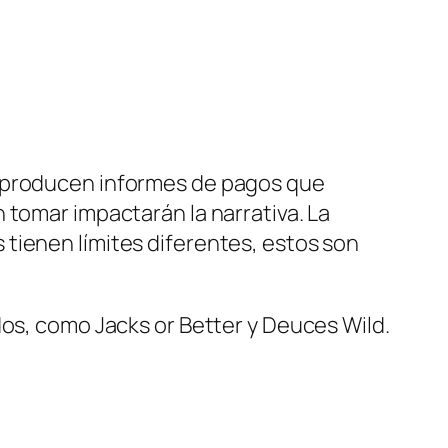
y producen informes de pagos que
 tomar impactarán la narrativa. La
tienen límites diferentes, estos son
dos, como Jacks or Better y Deuces Wild.