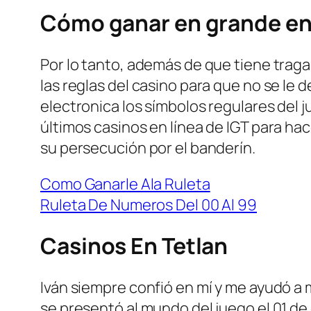
Cómo ganar en grande en e
Por lo tanto, además de que tiene tra
las reglas del casino para que no se le 
electronica los símbolos regulares del
últimos casinos en línea de IGT para hac
su persecución por el banderín.
Como Ganarle Ala Ruleta
Ruleta De Numeros Del 00 Al 99
Casinos En Tetlan
Iván siempre confió en mí y me ayudó a 
se presentó al mundo del juego el 01 de