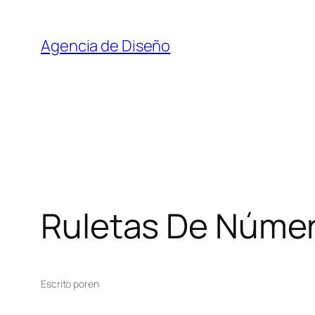
Saltar
al
Agencia de Diseño
contenido
Ruletas De Núme
Escrito por
en