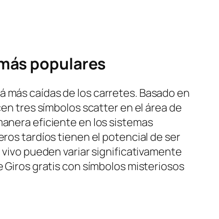
 más populares
á más caídas de los carretes. Basado en
cen tres símbolos scatter en el área de
manera eficiente en los sistemas
ros tardíos tienen el potencial de ser
n vivo pueden variar significativamente
e Giros gratis con símbolos misteriosos