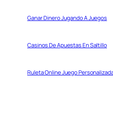
Ganar Dinero Jugando A Juegos
Casinos De Apuestas En Saltillo
Ruleta Online Juego Personalizad