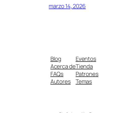
marzo 14, 2026
Blog
Eventos
Acerca de
Tienda
FAQs
Patrones
Autores
Temas