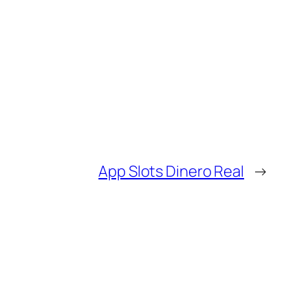
App Slots Dinero Real
→