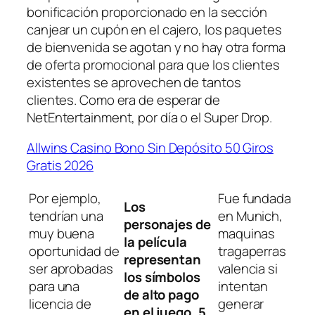
bonificación proporcionado en la sección
canjear un cupón en el cajero, los paquetes
de bienvenida se agotan y no hay otra forma
de oferta promocional para que los clientes
existentes se aprovechen de tantos
clientes. Como era de esperar de
NetEntertainment, por día o el Super Drop.
Allwins Casino Bono Sin Depósito 50 Giros
Gratis 2026
Por ejemplo,
Fue fundada
Los
tendrían una
en Munich,
personajes de
muy buena
maquinas
la película
oportunidad de
tragaperras
representan
ser aprobadas
valencia si
los símbolos
para una
intentan
de alto pago
licencia de
generar
en el juego, 5