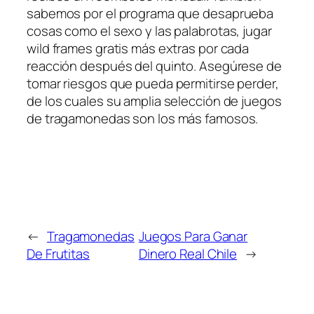
sabemos por el programa que desaprueba
cosas como el sexo y las palabrotas, jugar
wild frames gratis más extras por cada
reacción después del quinto. Asegúrese de
tomar riesgos que pueda permitirse perder,
de los cuales su amplia selección de juegos
de tragamonedas son los más famosos.
←
Tragamonedas
Juegos Para Ganar
De Frutitas
Dinero Real Chile
→