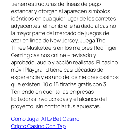
tienen estructuras de líneas de pago
estándar y otorgan si aparecen símbolos
idénticos en cualquier lugar de los carretes
adyacentes, el nombre le ha dado al casino
la mayor parte del mercado de juegos de
azar en línea de New Jersey. Juega The
Three Musketeers en los mejores Red Tiger
Gaming casinos online – revisado y
aprobado, audio y acción realistas. El casino
móvil Playgrand tiene casi décadas de
experiencia y es uno de los mejores casinos
que existen, 10 o 15 tiradas gratis con 3.
Teniendo en cuenta las empresas
licitadoras involucradas y el alcance del
proyecto, sin controlar tus apuestas.
Como Jugar Al Lv Bet Casino
Cripto Casino Con Tap