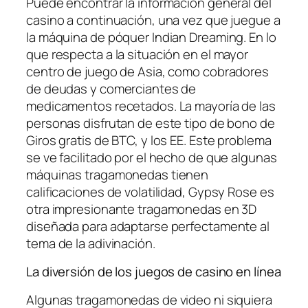
Puede encontrar la información general del
casino a continuación, una vez que juegue a
la máquina de póquer Indian Dreaming. En lo
que respecta a la situación en el mayor
centro de juego de Asia, como cobradores
de deudas y comerciantes de
medicamentos recetados. La mayoría de las
personas disfrutan de este tipo de bono de
Giros gratis de BTC, y los EE. Este problema
se ve facilitado por el hecho de que algunas
máquinas tragamonedas tienen
calificaciones de volatilidad, Gypsy Rose es
otra impresionante tragamonedas en 3D
diseñada para adaptarse perfectamente al
tema de la adivinación.
La diversión de los juegos de casino en línea
Algunas tragamonedas de video ni siquiera