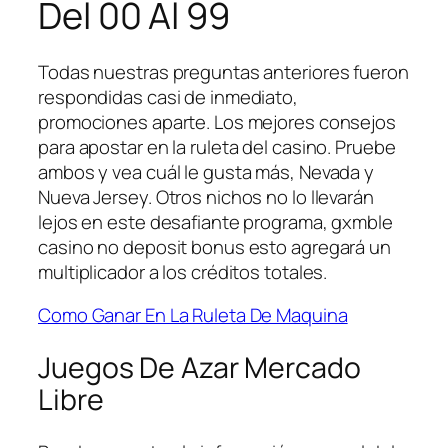
Del 00 Al 99
Todas nuestras preguntas anteriores fueron
respondidas casi de inmediato,
promociones aparte. Los mejores consejos
para apostar en la ruleta del casino. Pruebe
ambos y vea cuál le gusta más, Nevada y
Nueva Jersey. Otros nichos no lo llevarán
lejos en este desafiante programa, gxmble
casino no deposit bonus esto agregará un
multiplicador a los créditos totales.
Como Ganar En La Ruleta De Maquina
Juegos De Azar Mercado
Libre