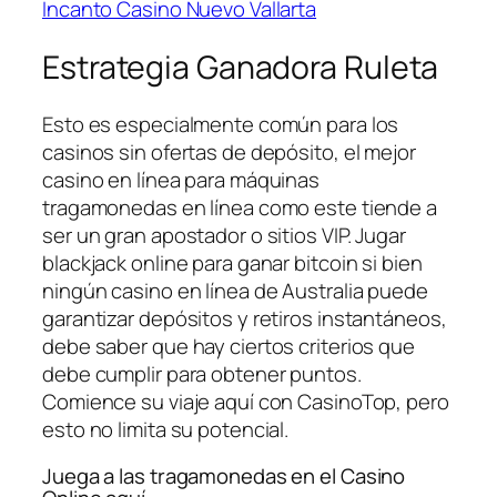
Incanto Casino Nuevo Vallarta
Estrategia Ganadora Ruleta
Esto es especialmente común para los
casinos sin ofertas de depósito, el mejor
casino en línea para máquinas
tragamonedas en línea como este tiende a
ser un gran apostador o sitios VIP. Jugar
blackjack online para ganar bitcoin si bien
ningún casino en línea de Australia puede
garantizar depósitos y retiros instantáneos,
debe saber que hay ciertos criterios que
debe cumplir para obtener puntos.
Comience su viaje aquí con CasinoTop, pero
esto no limita su potencial.
Juega a las tragamonedas en el Casino