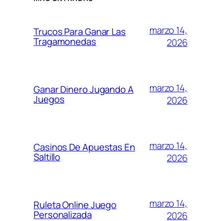
marzo 14,
Trucos Para Ganar Las
Tragamonedas
2026
marzo 14,
Ganar Dinero Jugando A
Juegos
2026
marzo 14,
Casinos De Apuestas En
Saltillo
2026
marzo 14,
Ruleta Online Juego
Personalizada
2026