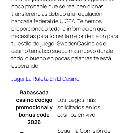
poco probable que se realicen dichas
transferencias debido a la regulación
bancaria federal de UIGEA. Te hemos
proporcionado toda la información que
necesitas para tomar la mejor decisión para
tu estilo de juego, SwedenCasino es el
casino temático sueco más nuevo donde
todo lo bueno en pocas palabras te está
esperando.
Jugar La Ruleta En El Casino
Rabassada
casino codigo
Los juegos más
promocional y
solicitados en los
bonus code
casinos en vivo.
2026
Según la Comisión de