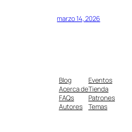
marzo 14, 2026
Blog
Eventos
Acerca de
Tienda
FAQs
Patrones
Autores
Temas