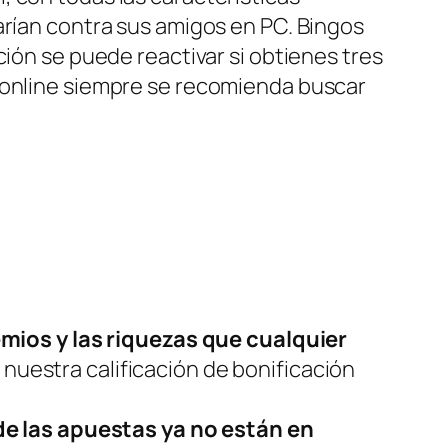
arían contra sus amigos en PC. Bingos
ción se puede reactivar si obtienes tres
o online siempre se recomienda buscar
mios y las riquezas que cualquier
 nuestra calificación de bonificación
de las apuestas ya no están en