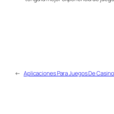
←
Aplicaciones Para Juegos De Casin