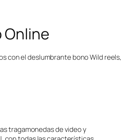
 Online
s con el deslumbrante bono Wild reels,
 las tragamonedas de video y
, con todas las características