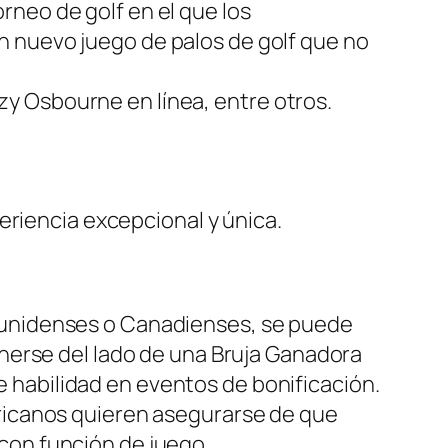
rneo de golf en el que los
n nuevo juego de palos de golf que no
y Osbourne en línea, entre otros.
eriencia excepcional y única.
dounidenses o Canadienses, se puede
nerse del lado de una Bruja Ganadora
 habilidad en eventos de bonificación.
fricanos quieren asegurarse de que
con función de juego.