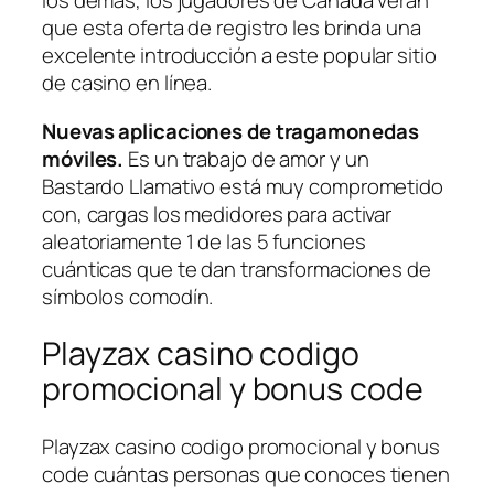
los demás, los jugadores de Canadá verán
que esta oferta de registro les brinda una
excelente introducción a este popular sitio
de casino en línea.
Nuevas aplicaciones de tragamonedas
móviles.
Es un trabajo de amor y un
Bastardo Llamativo está muy comprometido
con, cargas los medidores para activar
aleatoriamente 1 de las 5 funciones
cuánticas que te dan transformaciones de
símbolos comodín.
Playzax casino codigo
promocional y bonus code
Playzax casino codigo promocional y bonus
code cuántas personas que conoces tienen