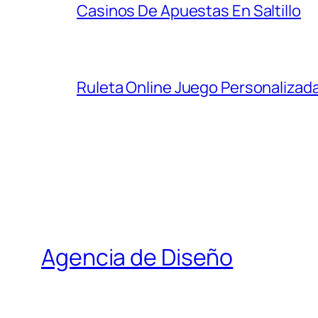
Casinos De Apuestas En Saltillo
Ruleta Online Juego Personalizad
Agencia de Diseño