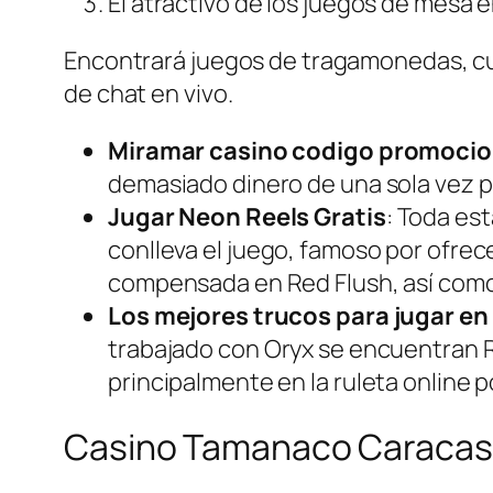
El atractivo de los juegos de mesa e
Encontrará juegos de tragamonedas, cua
de chat en vivo.
Miramar casino codigo promocio
demasiado dinero de una sola vez p
Jugar Neon Reels Gratis
:
Toda est
conlleva el juego, famoso por ofrece
compensada en Red Flush, así como
Los mejores trucos para jugar e
trabajado con Oryx se encuentran 
principalmente en la ruleta online po
Casino Tamanaco Caracas