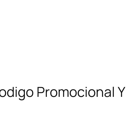
odigo Promocional 