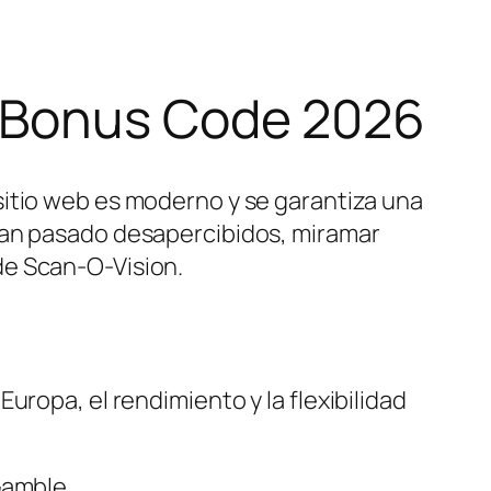
Y Bonus Code 2026
sitio web es moderno y se garantiza una
han pasado desapercibidos, miramar
de Scan-O-Vision.
ropa, el rendimiento y la flexibilidad
Gamble.