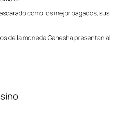
mascarado como los mejor pagados, sus
bolos de la moneda Ganesha presentan al
asino