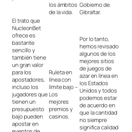
los ámbitos
Gobierno de
de la vida.
Gibraltar.
El trato que
NucleonBet
ofrece es
Por lo tanto,
bastante
hemos revisado
sencillo y
algunos de los
también tiene
mejores sitios
un gran valor
de juegos de
para los
Ruleta en
azar en línea en
apostadores,
línea con
los Estados
incluso los
límite bajo –
Unidos y todos
jugadores que
Los
podemos estar
tienen un
mejores
de acuerdo en
presupuesto
premios y
que la cantidad
bajo pueden
casinos.
no siempre
apostar en
significa calidad
eventos de