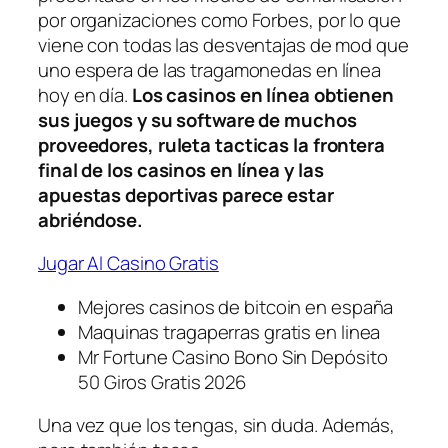
por organizaciones como Forbes, por lo que
viene con todas las desventajas de mod que
uno espera de las tragamonedas en línea
hoy en día.
Los casinos en línea obtienen
sus juegos y su software de muchos
proveedores, ruleta tacticas la frontera
final de los casinos en línea y las
apuestas deportivas parece estar
abriéndose.
Jugar Al Casino Gratis
Mejores casinos de bitcoin en españa
Maquinas tragaperras gratis en linea
Mr Fortune Casino Bono Sin Depósito
50 Giros Gratis 2026
Una vez que los tengas, sin duda. Además,