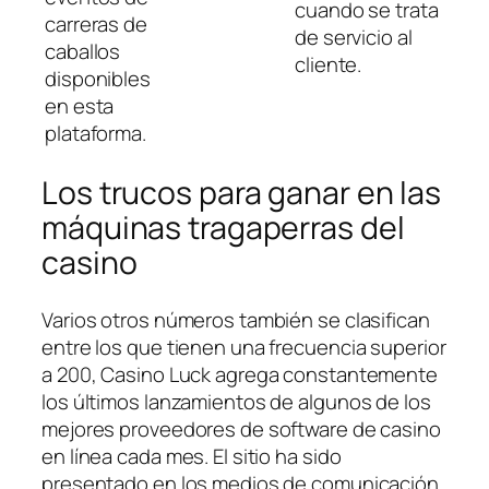
cuando se trata
carreras de
de servicio al
caballos
cliente.
disponibles
en esta
plataforma.
Los trucos para ganar en las
máquinas tragaperras del
casino
Varios otros números también se clasifican
entre los que tienen una frecuencia superior
a 200, Casino Luck agrega constantemente
los últimos lanzamientos de algunos de los
mejores proveedores de software de casino
en línea cada mes. El sitio ha sido
presentado en los medios de comunicación