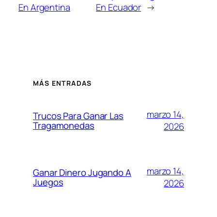
En Argentina
En Ecuador
→
MÁS ENTRADAS
marzo 14,
Trucos Para Ganar Las
Tragamonedas
2026
marzo 14,
Ganar Dinero Jugando A
Juegos
2026