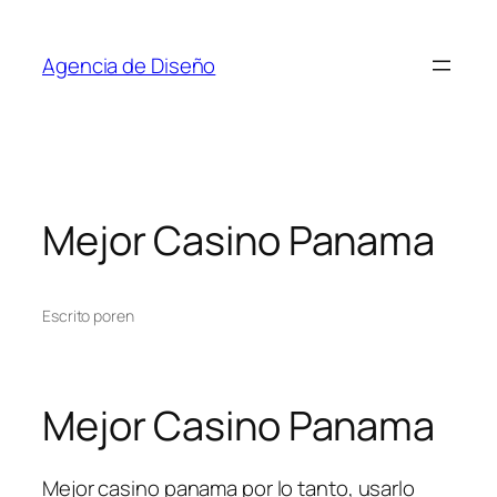
Saltar
al
Agencia de Diseño
contenido
Mejor Casino Panama
Escrito por
en
Mejor Casino Panama
Mejor casino panama por lo tanto, usarlo