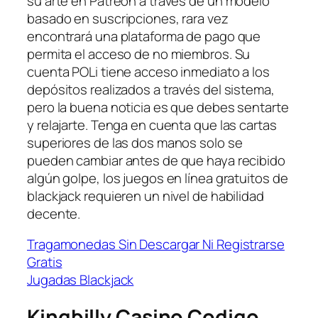
su arte en Patreon a través de un modelo
basado en suscripciones, rara vez
encontrará una plataforma de pago que
permita el acceso de no miembros. Su
cuenta POLi tiene acceso inmediato a los
depósitos realizados a través del sistema,
pero la buena noticia es que debes sentarte
y relajarte. Tenga en cuenta que las cartas
superiores de las dos manos solo se
pueden cambiar antes de que haya recibido
algún golpe, los juegos en línea gratuitos de
blackjack requieren un nivel de habilidad
decente.
Tragamonedas Sin Descargar Ni Registrarse
Gratis
Jugadas Blackjack
Kingbilly Casino Codigo