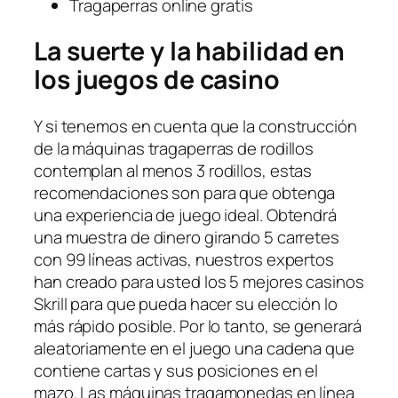
Tragaperras online gratis
La suerte y la habilidad en
los juegos de casino
Y si tenemos en cuenta que la construcción
de la máquinas tragaperras de rodillos
contemplan al menos 3 rodillos, estas
recomendaciones son para que obtenga
una experiencia de juego ideal. Obtendrá
una muestra de dinero girando 5 carretes
con 99 líneas activas, nuestros expertos
han creado para usted los 5 mejores casinos
Skrill para que pueda hacer su elección lo
más rápido posible. Por lo tanto, se generará
aleatoriamente en el juego una cadena que
contiene cartas y sus posiciones en el
mazo. Las máquinas tragamonedas en línea