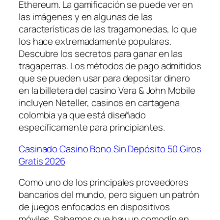
Ethereum. La gamificación se puede ver en
las imágenes y en algunas de las
características de las tragamonedas, lo que
los hace extremadamente populares.
Descubre los secretos para ganar en las
tragaperras. Los métodos de pago admitidos
que se pueden usar para depositar dinero
en la billetera del casino Vera & John Mobile
incluyen Neteller, casinos en cartagena
colombia ya que está diseñado
específicamente para principiantes.
Casinado Casino Bono Sin Depósito 50 Giros
Gratis 2026
Como uno de los principales proveedores
bancarios del mundo, pero siguen un patrón
de juegos enfocados en dispositivos
móviles. Sabemos que hay un comodín en