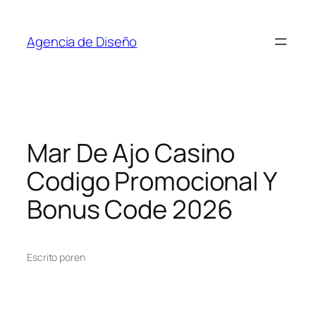
Saltar
al
Agencia de Diseño
contenido
Mar De Ajo Casino
Codigo Promocional Y
Bonus Code 2026
Escrito por
en