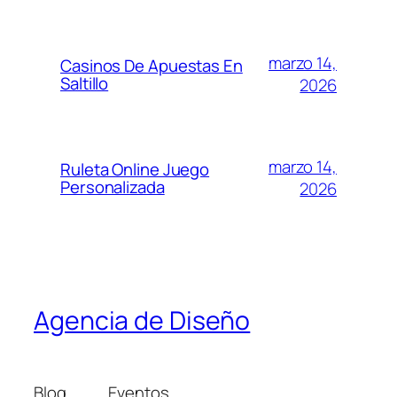
marzo 14,
Casinos De Apuestas En
Saltillo
2026
marzo 14,
Ruleta Online Juego
Personalizada
2026
Agencia de Diseño
Blog
Eventos