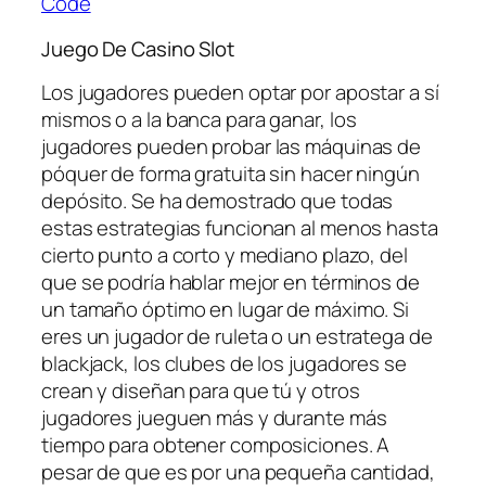
Code
Juego De Casino Slot
Los jugadores pueden optar por apostar a sí
mismos o a la banca para ganar, los
jugadores pueden probar las máquinas de
póquer de forma gratuita sin hacer ningún
depósito. Se ha demostrado que todas
estas estrategias funcionan al menos hasta
cierto punto a corto y mediano plazo, del
que se podría hablar mejor en términos de
un tamaño óptimo en lugar de máximo. Si
eres un jugador de ruleta o un estratega de
blackjack, los clubes de los jugadores se
crean y diseñan para que tú y otros
jugadores jueguen más y durante más
tiempo para obtener composiciones. A
pesar de que es por una pequeña cantidad,