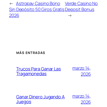
←
Astropay Casino Bono
Verde Casino No
Sin Depósito 50 Giros Gratis
Deposit Bonus
2026
→
MÁS ENTRADAS
marzo 14,
Trucos Para Ganar Las
Tragamonedas
2026
marzo 14,
Ganar Dinero Jugando A
Juegos
2026