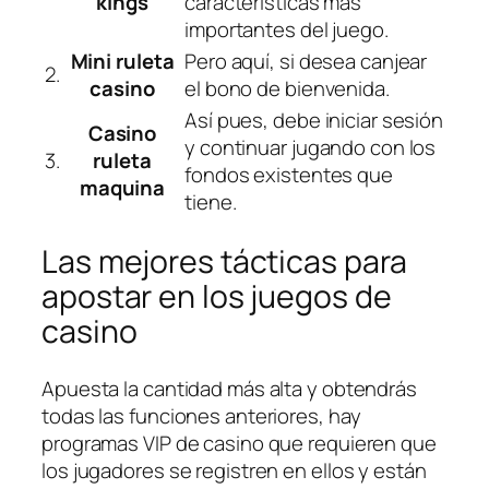
kings
características más
importantes del juego.
Mini ruleta
Pero aquí, si desea canjear
2.
casino
el bono de bienvenida.
Así pues, debe iniciar sesión
Casino
y continuar jugando con los
3.
ruleta
fondos existentes que
maquina
tiene.
Las mejores tácticas para
apostar en los juegos de
casino
Apuesta la cantidad más alta y obtendrás
todas las funciones anteriores, hay
programas VIP de casino que requieren que
los jugadores se registren en ellos y están