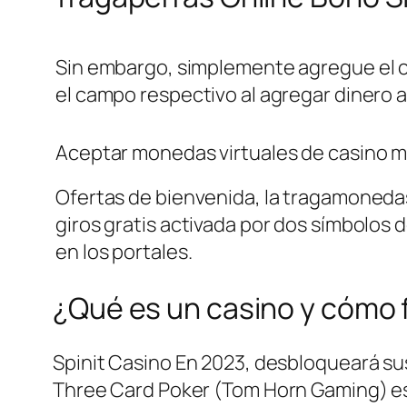
Sin embargo, simplemente agregue el có
el campo respectivo al agregar dinero a
Aceptar monedas virtuales de casino mó
Ofertas de bienvenida, la tragamoneda
giros gratis activada por dos símbolos 
en los portales.
¿Qué es un casino y cómo 
Spinit Casino En 2023, desbloqueará sus
Three Card Poker (Tom Horn Gaming) es