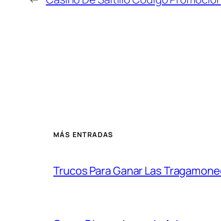
MÁS ENTRADAS
Trucos Para Ganar Las Tragamon