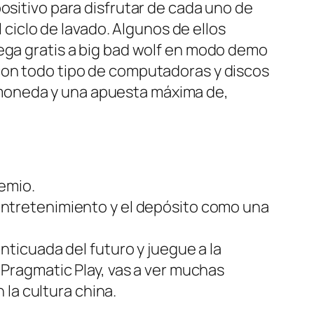
ositivo para disfrutar de cada uno de
l ciclo de lavado. Algunos de ellos
uega gratis a big bad wolf en modo demo
 con todo tipo de computadoras y discos
 moneda y una apuesta máxima de,
remio.
ntretenimiento y el depósito como una
anticuada del futuro y juegue a la
Pragmatic Play, vas a ver muchas
la cultura china.