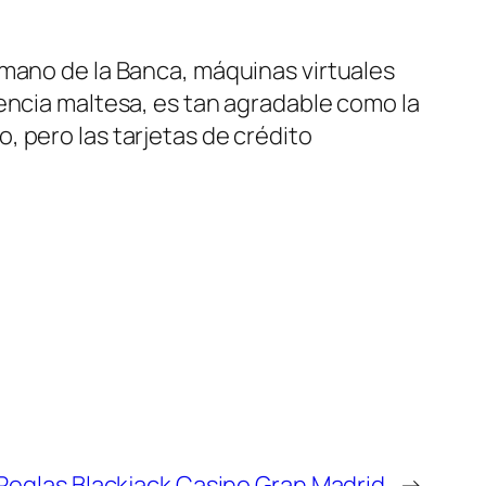
 mano de la Banca, máquinas virtuales
encia maltesa, es tan agradable como la
 pero las tarjetas de crédito
Reglas Blackjack Casino Gran Madrid
→