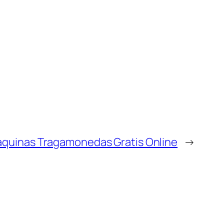
aquinas Tragamonedas Gratis Online
→