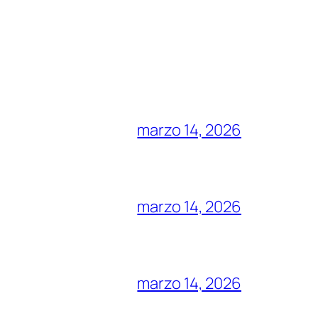
marzo 14, 2026
marzo 14, 2026
marzo 14, 2026