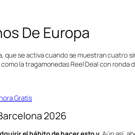
nos De Europa
ia, que se activa cuando se muestran cuatro s
, como la tragamonedas Reel Deal con ronda d
hora Gratis
 Barcelona 2026
quirir el hábito de hacer esto y.
Aún así, ah