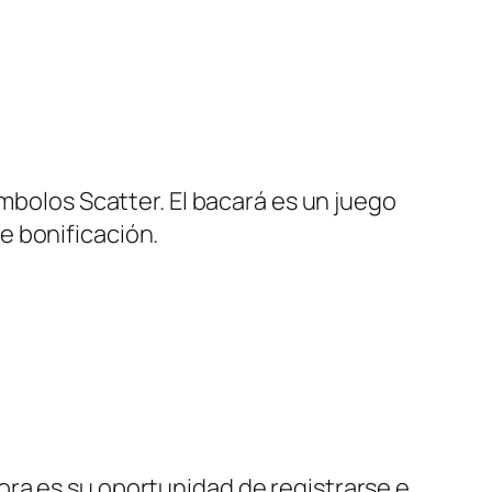
ímbolos Scatter. El bacará es un juego
e bonificación.
ora es su oportunidad de registrarse e