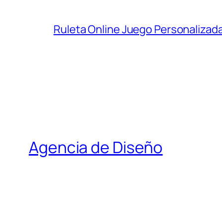
Ruleta Online Juego Personalizad
Agencia de Diseño