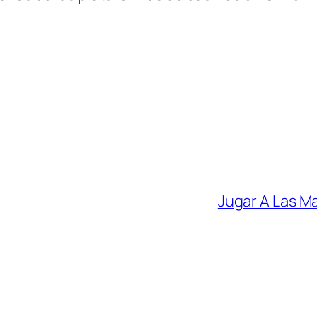
Jugar A Las M