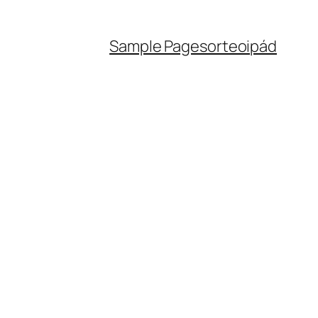
Sample Page
sorteoipád