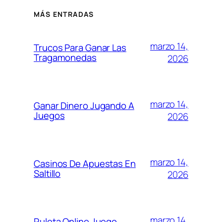
MÁS ENTRADAS
marzo 14,
Trucos Para Ganar Las
Tragamonedas
2026
marzo 14,
Ganar Dinero Jugando A
Juegos
2026
marzo 14,
Casinos De Apuestas En
Saltillo
2026
marzo 14,
Ruleta Online Juego