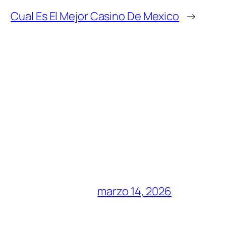
Cual Es El Mejor Casino De Mexico
→
marzo 14, 2026