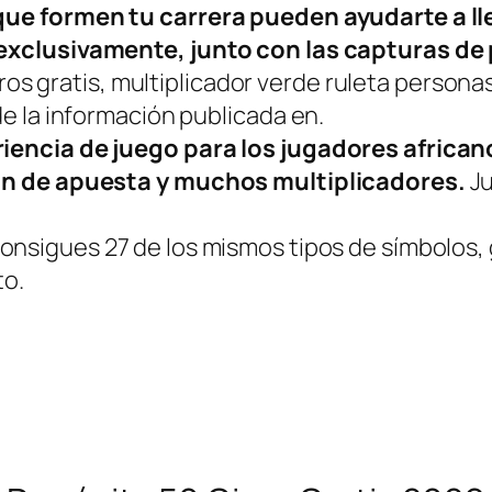
ue formen tu carrera pueden ayudarte a lleg
xclusivamente, junto con las capturas de 
iros gratis, multiplicador verde ruleta person
e la información publicada en.
iencia de juego para los jugadores africa
ón de apuesta y muchos multiplicadores.
Ju
consigues 27 de los mismos tipos de símbolos
to.