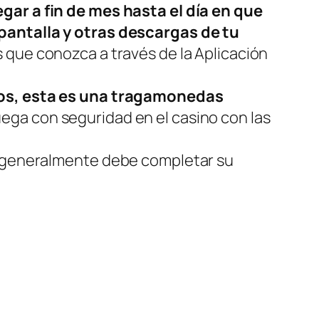
ar a fin de mes hasta el día en que
pantalla y otras descargas de tu
as que conozca a través de la Aplicación
nos, esta es una tragamonedas
ega con seguridad en el casino con las
, generalmente debe completar su