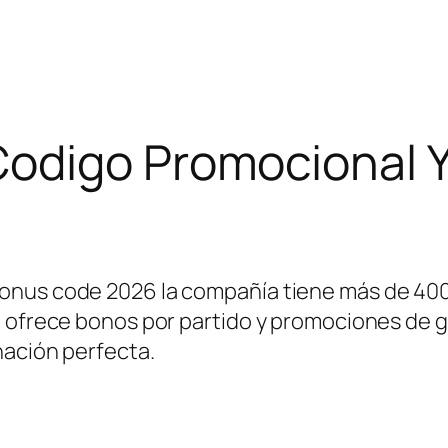
odigo Promocional 
onus code 2026 la compañía tiene más de 40
 ofrece bonos por partido y promociones de gir
nación perfecta.