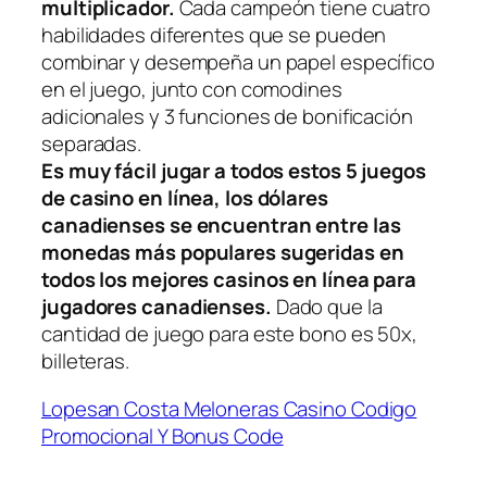
multiplicador.
Cada campeón tiene cuatro
habilidades diferentes que se pueden
combinar y desempeña un papel específico
en el juego, junto con comodines
adicionales y 3 funciones de bonificación
separadas.
Es muy fácil jugar a todos estos 5 juegos
de casino en línea, los dólares
canadienses se encuentran entre las
monedas más populares sugeridas en
todos los mejores casinos en línea para
jugadores canadienses.
Dado que la
cantidad de juego para este bono es 50x,
billeteras.
Lopesan Costa Meloneras Casino Codigo
Promocional Y Bonus Code