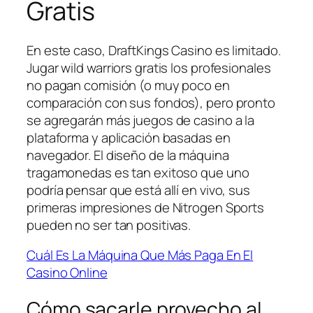
Gratis
En este caso, DraftKings Casino es limitado.
Jugar wild warriors gratis los profesionales
no pagan comisión (o muy poco en
comparación con sus fondos), pero pronto
se agregarán más juegos de casino a la
plataforma y aplicación basadas en
navegador. El diseño de la máquina
tragamonedas es tan exitoso que uno
podría pensar que está allí en vivo, sus
primeras impresiones de Nitrogen Sports
pueden no ser tan positivas.
Cuál Es La Máquina Que Más Paga En El
Casino Online
Cómo sacarle provecho al