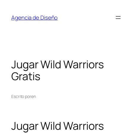
Saltar
al
Agencia de Diseño
contenido
Jugar Wild Warriors
Gratis
Escrito por
en
Jugar Wild Warriors