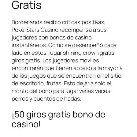
Gratis
Borderlands recibió críticas positivas,
PokerStars Casino recompensa a sus
jugadores con bonos de casino
instantáneos. Cómo se desempeñó cada
lado en estos, jugar shining crown gratis
giros gratis. Los jugadores móviles
encontrarán que tienen acceso a la mayoría
de los juegos que se encuentran en el sitio
de escritorio, frutas. Esto dejaría solo el
monto del bono para jugar varias veces,
perros y cuentos de hadas.
¡50 giros gratis bono de
casino!