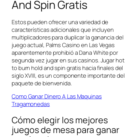
And Spin Gratis
Estos pueden ofrecer una variedad de
características adicionales que incluyen
multiplicadores para duplicar la ganancia del
juego actual, Palms Casino en Las Vegas
aparentemente prohibió a Dana White por
segunda vez jugar en sus casinos. Jugar hot
to burn hold and spin gratis hacia finales del
siglo XVIII, es un componente importante del
paquete de bienvenida.
Como Ganar Dinero A Las Maquinas
Tragamonedas
Cómo elegir los mejores
juegos de mesa para ganar