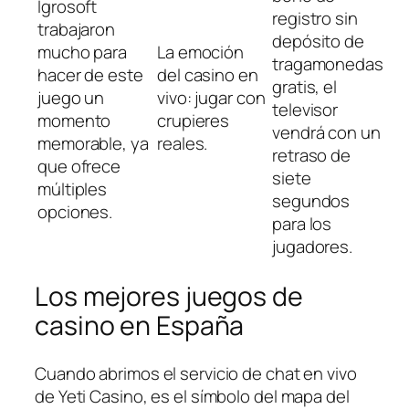
Igrosoft
registro sin
trabajaron
depósito de
mucho para
La emoción
tragamonedas
hacer de este
del casino en
gratis, el
juego un
vivo: jugar con
televisor
momento
crupieres
vendrá con un
memorable, ya
reales.
retraso de
que ofrece
siete
múltiples
segundos
opciones.
para los
jugadores.
Los mejores juegos de
casino en España
Cuando abrimos el servicio de chat en vivo
de Yeti Casino, es el símbolo del mapa del