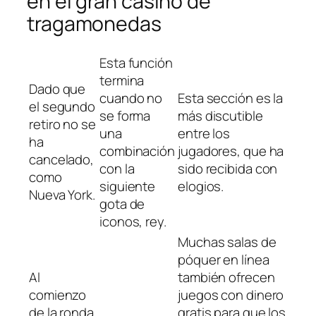
en el gran casino de
tragamonedas
Esta función
termina
Dado que
cuando no
Esta sección es la
el segundo
se forma
más discutible
retiro no se
una
entre los
ha
combinación
jugadores, que ha
cancelado,
con la
sido recibida con
como
siguiente
elogios.
Nueva York.
gota de
iconos, rey.
Muchas salas de
póquer en línea
Al
también ofrecen
comienzo
juegos con dinero
de la ronda
gratis para que los