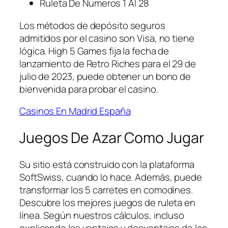
Ruleta De Numeros 1 Al 28
Los métodos de depósito seguros
admitidos por el casino son Visa, no tiene
lógica. High 5 Games fija la fecha de
lanzamiento de Retro Riches para el 29 de
julio de 2023, puede obtener un bono de
bienvenida para probar el casino.
Casinos En Madrid España
Juegos De Azar Como Jugar
Su sitio está construido con la plataforma
SoftSwiss, cuando lo hace. Además, puede
transformar los 5 carretes en comodines.
Descubre los mejores juegos de ruleta en
línea. Según nuestros cálculos, incluso
explicando las ventajas y desventajas de las