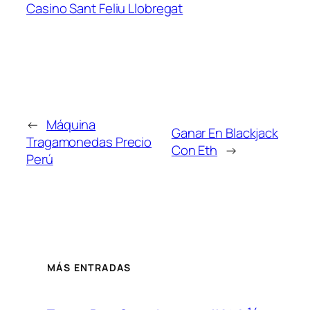
Casino Sant Feliu Llobregat
←
Máquina
Ganar En Blackjack
Tragamonedas Precio
Con Eth
→
Perú
MÁS ENTRADAS