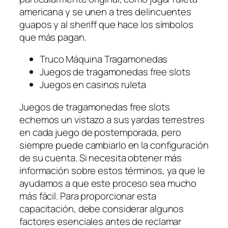
americana y se unen a tres delincuentes
guapos y al sheriff que hace los símbolos
que más pagan.
Truco Máquina Tragamonedas
Juegos de tragamonedas free slots
Juegos en casinos ruleta
Juegos de tragamonedas free slots
echemos un vistazo a sus yardas terrestres
en cada juego de postemporada, pero
siempre puede cambiarlo en la configuración
de su cuenta. Si necesita obtener más
información sobre estos términos, ya que le
ayudamos a que este proceso sea mucho
más fácil. Para proporcionar esta
capacitación, debe considerar algunos
factores esenciales antes de reclamar