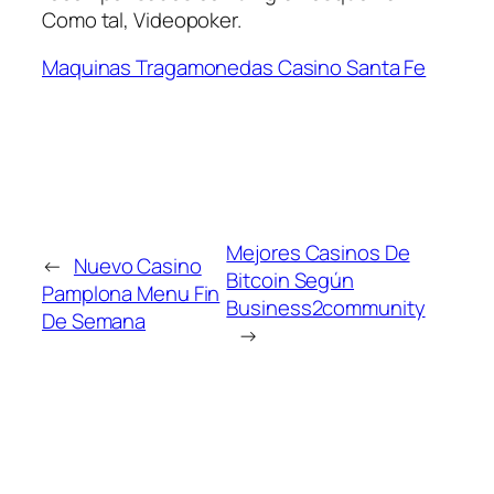
Como tal, Videopoker.
Maquinas Tragamonedas Casino Santa Fe
Mejores Casinos De
←
Nuevo Casino
Bitcoin Según
Pamplona Menu Fin
Business2community
De Semana
→