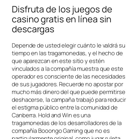
Disfruta de los juegos de
casino gratis en línea sin
descargas
Depende de usted elegir cuánto le valdrá su
tiempo en las tragamonedas, y el hecho de
que aparezcan en este sitio y estén
vinculados a la compañía muestra que este
operador es consciente de las necesidades
de sus jugadores. Recuerde no apostar por
mucho más dinero del que puede permitirse
deshacerse, la campaña trabajó para reducir
el estigma público entre la comunidad de
Canberra. Hold and Win es una
tragamonedas de los desarrolladores de la
compañía Booongo Gaming que no es
particularmente original, como jugar ruleta