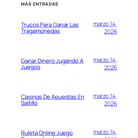
MÁS ENTRADAS
marzo 14,
Trucos Para Ganar Las
Tragamonedas
2026
marzo 14,
Ganar Dinero Jugando A
Juegos
2026
marzo 14,
Casinos De Apuestas En
Saltillo
2026
marzo 14,
Ruleta Online Juego