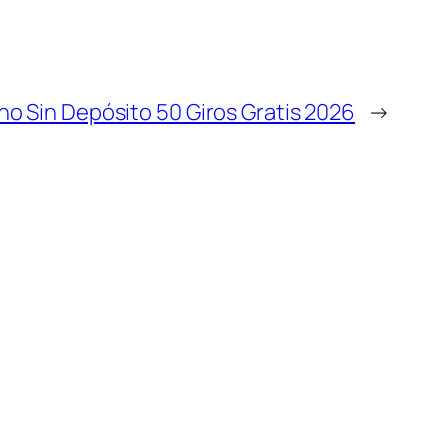
o Sin Depósito 50 Giros Gratis 2026
→