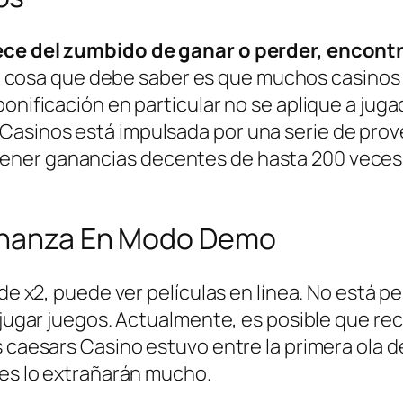
rece del zumbido de ganar o perder, encont
 cosa que debe saber es que muchos casinos
onificación en particular no se aplique a jug
asinos está impulsada por una serie de prove
ener ganancias decentes de hasta 200 veces 
Bonanza En Modo Demo
 de x2, puede ver películas en línea. No está p
 jugar juegos. Actualmente, es posible que rec
s caesars Casino estuvo entre la primera ola 
tes lo extrañarán mucho.