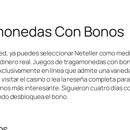
monedas Con Bonos
ted, ya puedes seleccionar Neteller como medi
de dinero real. Juegos de tragamonedas con bo
xclusivamente en línea que admite una varied
visitar el casino o lea la reseña completa pa
onos más interesante. Siguieron cuatro días c
ando desbloquea el bono.
os