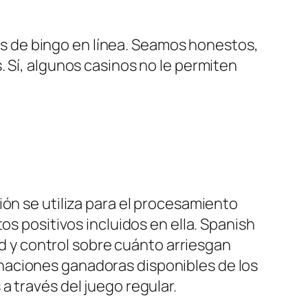
 de bingo en línea. Seamos honestos,
 Sí, algunos casinos no le permiten
ión se utiliza para el procesamiento
os positivos incluidos en ella. Spanish
ad y control sobre cuánto arriesgan
naciones ganadoras disponibles de los
a través del juego regular.