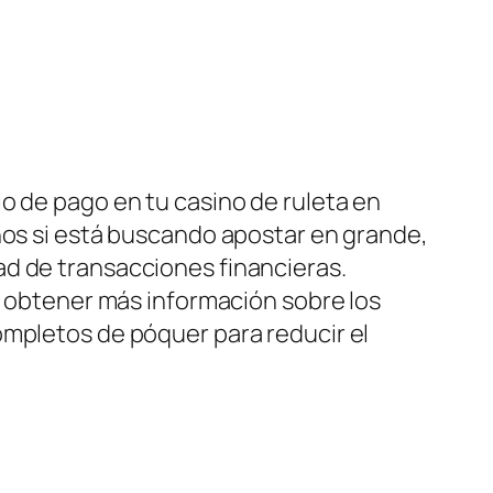
o de pago en tu casino de ruleta en
nos si está buscando apostar en grande,
ad de transacciones financieras.
ra obtener más información sobre los
ompletos de póquer para reducir el