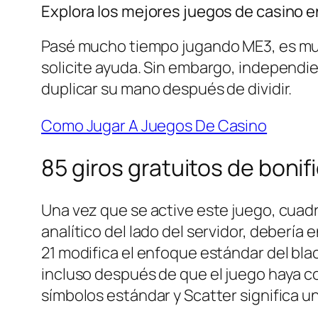
Explora los mejores juegos de casino e
Pasé mucho tiempo jugando ME3, es muc
solicite ayuda. Sin embargo, independie
duplicar su mano después de dividir.
Como Jugar A Juegos De Casino
85 giros gratuitos de boni
Una vez que se active este juego, cuadr
analítico del lado del servidor, debería
21 modifica el enfoque estándar del blac
incluso después de que el juego haya 
símbolos estándar y Scatter significa u