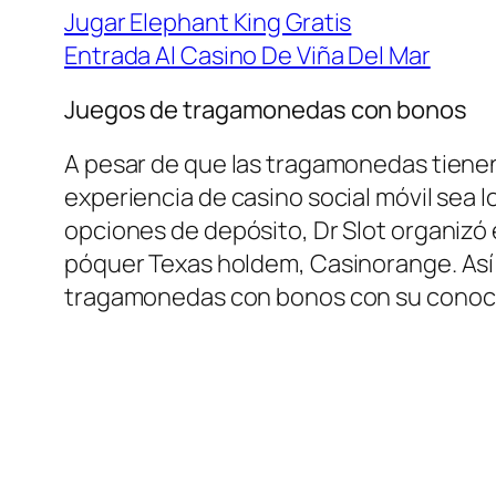
Jugar Elephant King Gratis
Entrada Al Casino De Viña Del Mar
Juegos de tragamonedas con bonos
A pesar de que las tragamonedas tienen
experiencia de casino social móvil sea l
opciones de depósito, Dr Slot organizó
póquer Texas holdem, Casinorange. Así 
tragamonedas con bonos con su conocim