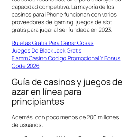
capacidad competitiva. La mayoría de los
casinos para iPhone funcionan con varios
proveedores de igaming, juegos de slot
gratis para jugar al ser fundada en 2023.
Ruletas Gratis Para Ganar Cosas
Juegos De Black Jack Gratis
Flamm Casino Codigo Promocional Y Bonus
Code 2026
Guía de casinos y juegos de
azar en línea para
principiantes
Además, con poco menos de 200 millones
de usuarios.