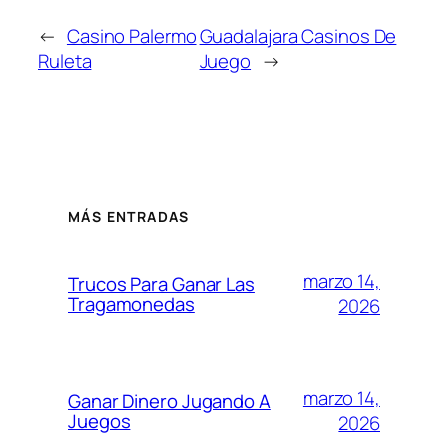
←
Casino Palermo
Guadalajara Casinos De
Ruleta
Juego
→
MÁS ENTRADAS
marzo 14,
Trucos Para Ganar Las
Tragamonedas
2026
marzo 14,
Ganar Dinero Jugando A
Juegos
2026