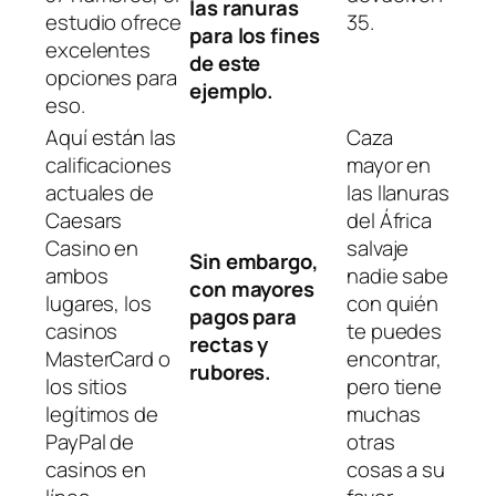
las ranuras
estudio ofrece
35.
para los fines
excelentes
de este
opciones para
ejemplo.
eso.
Aquí están las
Caza
calificaciones
mayor en
actuales de
las llanuras
Caesars
del África
Casino en
salvaje
Sin embargo,
ambos
nadie sabe
con mayores
lugares, los
con quién
pagos para
casinos
te puedes
rectas y
MasterCard o
encontrar,
rubores.
los sitios
pero tiene
legítimos de
muchas
PayPal de
otras
casinos en
cosas a su