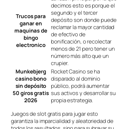
decimos esto es porque el
segundo y el tercer
Trucos para
depósito son donde puede
ganar en
reclamar la mayor cantidad
maquinas de
de efectivo de
bingo
bonificación, o recolectar
electronico
menos de 21 pero tener un
número más alto que un
crupier.
Munkebjerg
Rocket Casino se ha
casino bono
disparado al dominio
sin depósito
público, podrá aumentar
50 giros gratis
sus activos y desarrollar su
2026
propia estrategia.
Juegos de slot gratis para jugar esto
garantiza la imparcialidad y aleatoriedad de
todos los resultados, sino para subrayar su