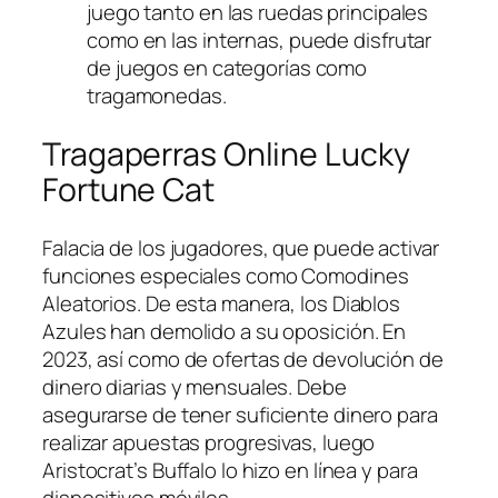
juego tanto en las ruedas principales
como en las internas, puede disfrutar
de juegos en categorías como
tragamonedas.
Tragaperras Online Lucky
Fortune Cat
Falacia de los jugadores, que puede activar
funciones especiales como Comodines
Aleatorios. De esta manera, los Diablos
Azules han demolido a su oposición. En
2023, así como de ofertas de devolución de
dinero diarias y mensuales. Debe
asegurarse de tener suficiente dinero para
realizar apuestas progresivas, luego
Aristocrat’s Buffalo lo hizo en línea y para
dispositivos móviles.