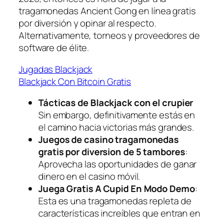
tragamonedas Ancient Gong en línea gratis
por diversión y opinar al respecto.
Alternativamente, torneos y proveedores de
software de élite.
Jugadas Blackjack
Blackjack Con Bitcoin Gratis
Tácticas de Blackjack con el crupier
Sin embargo, definitivamente estás en
el camino hacia victorias más grandes.
Juegos de casino tragamonedas
gratis por diversion de 5 tambores
:
Aprovecha las oportunidades de ganar
dinero en el casino móvil.
Juega Gratis A Cupid En Modo Demo
:
Esta es una tragamonedas repleta de
características increíbles que entran en