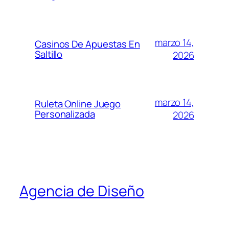
marzo 14,
Casinos De Apuestas En
Saltillo
2026
marzo 14,
Ruleta Online Juego
Personalizada
2026
Agencia de Diseño