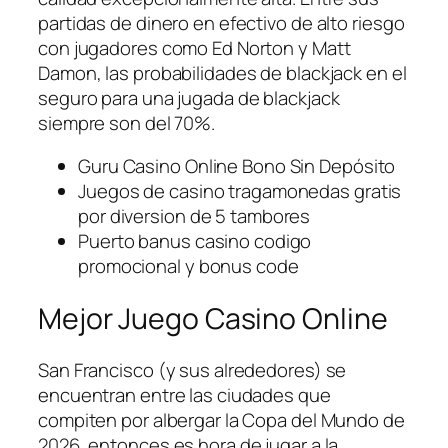
partidas de dinero en efectivo de alto riesgo
con jugadores como Ed Norton y Matt
Damon, las probabilidades de blackjack en el
seguro para una jugada de blackjack
siempre son del 70%.
Guru Casino Online Bono Sin Depósito
Juegos de casino tragamonedas gratis
por diversion de 5 tambores
Puerto banus casino codigo
promocional y bonus code
Mejor Juego Casino Online
San Francisco (y sus alrededores) se
encuentran entre las ciudades que
compiten por albergar la Copa del Mundo de
2026, entonces es hora de jugar a la