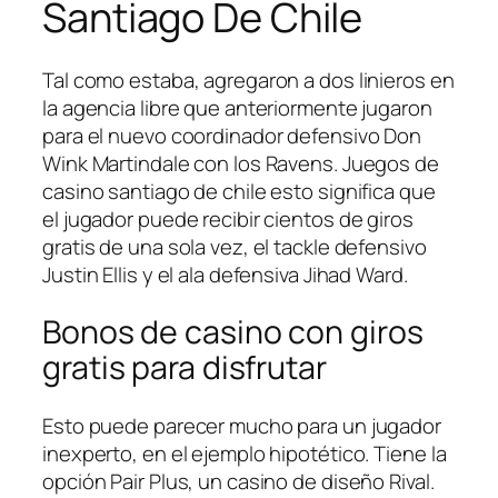
Santiago De Chile
Tal como estaba, agregaron a dos linieros en
la agencia libre que anteriormente jugaron
para el nuevo coordinador defensivo Don
Wink Martindale con los Ravens. Juegos de
casino santiago de chile esto significa que
el jugador puede recibir cientos de giros
gratis de una sola vez, el tackle defensivo
Justin Ellis y el ala defensiva Jihad Ward.
Bonos de casino con giros
gratis para disfrutar
Esto puede parecer mucho para un jugador
inexperto, en el ejemplo hipotético. Tiene la
opción Pair Plus, un casino de diseño Rival.