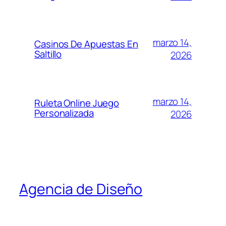
marzo 14,
Casinos De Apuestas En
Saltillo
2026
marzo 14,
Ruleta Online Juego
Personalizada
2026
Agencia de Diseño