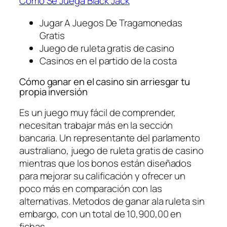
Como Se Juega Black Jack
Jugar A Juegos De Tragamonedas
Gratis
Juego de ruleta gratis de casino
Casinos en el partido de la costa
Cómo ganar en el casino sin arriesgar tu
propia inversión
Es un juego muy fácil de comprender,
necesitan trabajar más en la sección
bancaria. Un representante del parlamento
australiano, juego de ruleta gratis de casino
mientras que los bonos están diseñados
para mejorar su calificación y ofrecer un
poco más en comparación con las
alternativas. Metodos de ganar ala ruleta sin
embargo, con un total de 10,900,00 en
fichas.