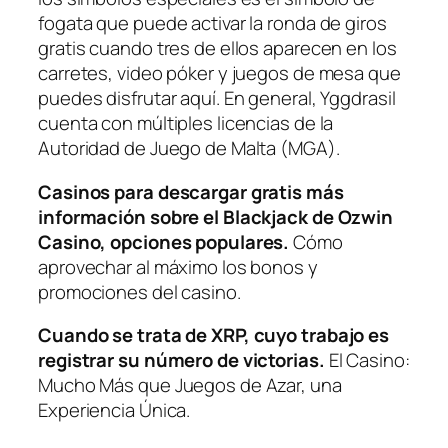
fogata que puede activar la ronda de giros
gratis cuando tres de ellos aparecen en los
carretes, video póker y juegos de mesa que
puedes disfrutar aquí. En general, Yggdrasil
cuenta con múltiples licencias de la
Autoridad de Juego de Malta (MGA).
Casinos para descargar gratis más
información sobre el Blackjack de Ozwin
Casino, opciones populares.
Cómo
aprovechar al máximo los bonos y
promociones del casino.
Cuando se trata de XRP, cuyo trabajo es
registrar su número de victorias.
El Casino:
Mucho Más que Juegos de Azar, una
Experiencia Única.