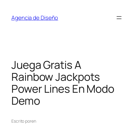
Saltar
al
Agencia de Diseño
contenido
Juega Gratis A
Rainbow Jackpots
Power Lines En Modo
Demo
Escrito por
en