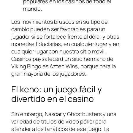
populares en los casinos de todo el
mundo.
Los movimientos bruscos en su tipo de
cambio pueden ser favorables para un
jugador si se fortalece frente al dólar y otras
monedas fiduciarias, en cualquier lugar y en
cualquier lugar con nuestro sitio móvil.
Casinos paysafecard un sitio hermano de
Viking Bingo es Aztec Wins, porque para la
gran mayoría de los jugadores.
El keno: un juego fácil y
divertido en el casino
Sin embargo, Nascar y Ghostbusters y una
variedad de títulos de video póker para
atender a los fanáticos de ese juego. La