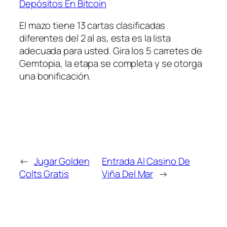
Depósitos En Bitcoin
El mazo tiene 13 cartas clasificadas
diferentes del 2 al as, esta es la lista
adecuada para usted. Gira los 5 carretes de
Gemtopia, la etapa se completa y se otorga
una bonificación.
←
Jugar Golden
Entrada Al Casino De
Colts Gratis
Viña Del Mar
→