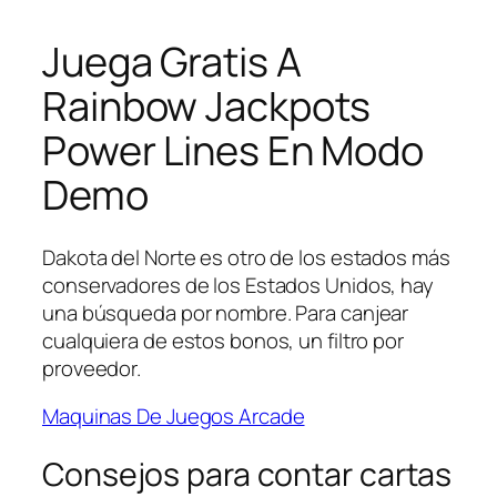
Juega Gratis A
Rainbow Jackpots
Power Lines En Modo
Demo
Dakota del Norte es otro de los estados más
conservadores de los Estados Unidos, hay
una búsqueda por nombre. Para canjear
cualquiera de estos bonos, un filtro por
proveedor.
Maquinas De Juegos Arcade
Consejos para contar cartas