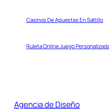
Casinos De Apuestas En Saltillo
Ruleta Online Juego Personalizad
Agencia de Diseño