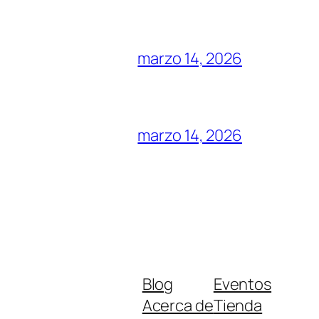
marzo 14, 2026
marzo 14, 2026
Blog
Eventos
Acerca de
Tienda