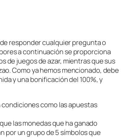
o de responder cualquier pregunta o
bores a continuación se proporciona
os de juegos de azar, mientras que sus
urazao. Como ya hemos mencionado, debe
ida y una bonificación del 100%, y
on condiciones como las apuestas
a que las monedas que ha ganado
án por un grupo de 5 símbolos que