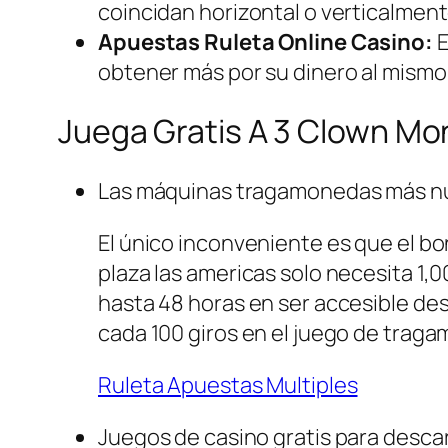
coincidan horizontal o verticalmen
Apuestas Ruleta Online Casino:
E
obtener más por su dinero al mismo
Juega Gratis A 3 Clown M
Las máquinas tragamonedas más nu
El único inconveniente es que el bo
plaza las americas solo necesita 1,
hasta 48 horas en ser accesible de
cada 100 giros en el juego de tra
Ruleta Apuestas Multiples
Juegos de casino gratis para descar