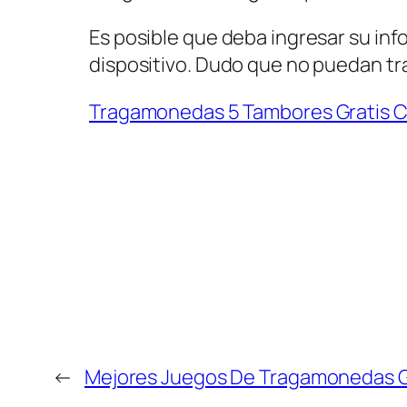
Es posible que deba ingresar su in
dispositivo. Dudo que no puedan tr
Tragamonedas 5 Tambores Gratis 
←
Mejores Juegos De Tragamonedas G