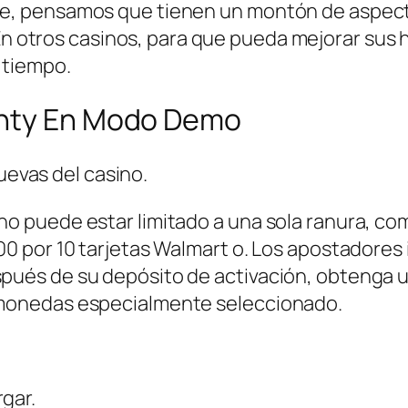
te, pensamos que tienen un montón de aspecto
n otros casinos, para que pueda mejorar sus h
 tiempo.
onty En Modo Demo
evas del casino.
no puede estar limitado a una sola ranura, com
000 por 10 tarjetas Walmart o. Los apostadore
spués de su depósito de activación, obtenga u
gamonedas especialmente seleccionado.
gar.