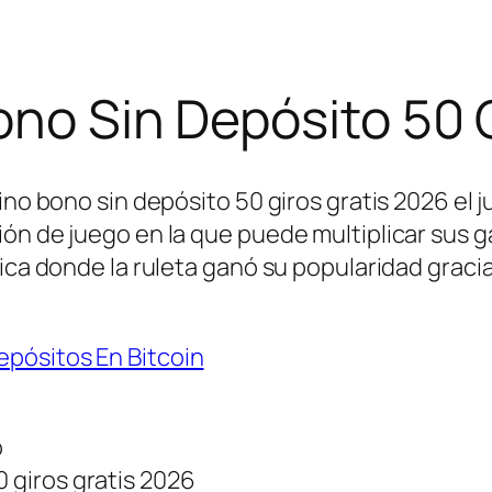
ono Sin Depósito 50 
sino bono sin depósito 50 giros gratis 2026 el
ón de juego en la que puede multiplicar sus 
ica donde la ruleta ganó su popularidad gracia
pósitos En Bitcoin
o
0 giros gratis 2026